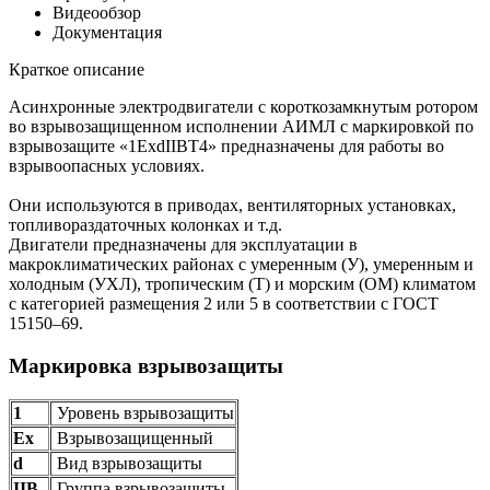
Видеообзор
Документация
Краткое описание
Асинхронные электродвигатели с короткозамкнутым ротором
во взрывозащищенном исполнении АИМЛ с маркировкой по
взрывозащите «1ExdIIBT4» предназначены для работы во
взрывоопасных условиях.
Они используются в приводах, вентиляторных установках,
топливораздаточных колонках и т.д.
Двигатели предназначены для эксплуатации в
макроклиматических районах с умеренным (У), умеренным и
холодным (УХЛ), тропическим (Т) и морским (ОМ) климатом
с категорией размещения 2 или 5 в соответствии с ГОСТ
15150–69.
Маркировка взрывозащиты
1
Уровень взрывозащиты
Ех
Взрывозащищенный
d
Вид взрывозащиты
IIB
Группа взрывозащиты