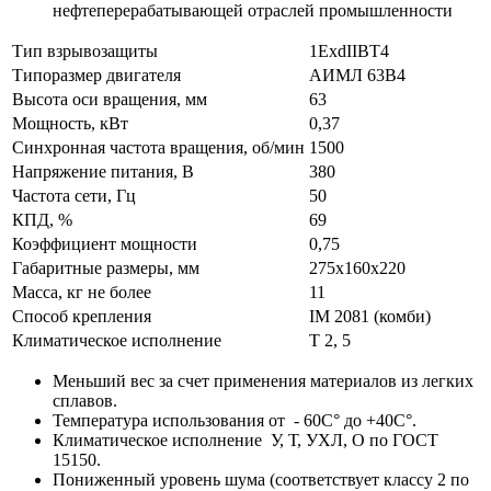
нефтеперерабатывающей отраслей промышленности
Тип взрывозащиты
1ExdIIBT4
Типоразмер двигателя
АИМЛ 63В4
Высота оси вращения, мм
63
Мощность, кВт
0,37
Синхронная частота вращения, об/мин
1500
Напряжение питания, В
380
Частота сети, Гц
50
КПД, %
69
Коэффициент мощности
0,75
Габаритные размеры, мм
275х160х220
Масса, кг не более
11
Способ крепления
IM 2081 (комби)
Климатическое исполнение
Т 2, 5
Меньший вес за счет применения материалов из легких
сплавов.
Температура использования от - 60С° до +40С°.
Климатическое исполнение У, Т, УХЛ, О по ГОСТ
15150.
Пониженный уровень шума (соответствует классу 2 по