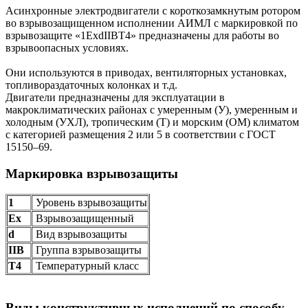
Асинхронные электродвигатели с короткозамкнутым ротором
во взрывозащищенном исполнении АИМЛ с маркировкой по
взрывозащите «1ExdIIBT4» предназначены для работы во
взрывоопасных условиях.
Они используются в приводах, вентиляторных установках,
топливораздаточных колонках и т.д.
Двигатели предназначены для эксплуатации в
макроклиматических районах с умеренным (У), умеренным и
холодным (УХЛ), тропическим (Т) и морским (ОМ) климатом
с категорией размещения 2 или 5 в соответствии с ГОСТ
15150–69.
Маркировка взрывозащиты
1
Уровень взрывозащиты
Ех
Взрывозащищенный
d
Вид взрывозащиты
IIB
Группа взрывозащиты
Т4
Температурный класс
Виды конструктивных исполнений по способу