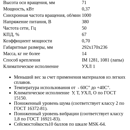
Высота оси вращения, мм
71
Мощность, кВт
0,37
Синхронная частота вращения, об/мин
1000
Напряжение питания, В
380
Частота сети, Гц
50
КПД, %
67
Коэффициент мощности
0,70
Габаритные размеры, мм
292х170х236
Масса, кг не более
14
Способ крепления
IM 1281, 1081 (лапы)
Климатическое исполнение
УХЛ 1
Меньший вес за счет применения материалов из легких
сплавов.
Температура использования от - 60С° до +40С°.
Климатическое исполнение У, Т, УХЛ, О по ГОСТ
15150.
Пониженный уровень шума (соответствует классу 2 по
ГОСТ 16372-81).
Пониженный уровень вибрации (соответствует классу
1,8 по ГОСТ 16921-83).
Сейсмостойкость10 баллов по шкале MSK-64.