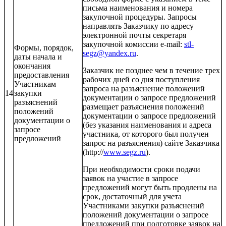
письма наименования и номера
закупочной процедуры. Запросы
направлять Заказчику по адресу
электронной почты секретаря
закупочной комиссии e-mail:
stl-
Формы, порядок,
segz@yandex.ru
.
даты начала и
окончания
Заказчик не позднее чем в течение трех
предоставления
рабочих дней со дня поступления
Участникам
запроса на разъяснение положений
14
закупки
документации о запросе предложений
разъяснений
размещает разъяснения положений
положений
документации о запросе предложений
документации о
(без указания наименования и адреса
запросе
участника, от которого был получен
предложений
запрос на разъяснения) сайте Заказчика
(http://
www.segz.ru
).
При необходимости сроки подачи
заявок на участие в запросе
предложений могут быть продлены на
срок, достаточный для учета
Участниками закупки разъяснений
положений документации о запросе
предложений при подготовке заявок на