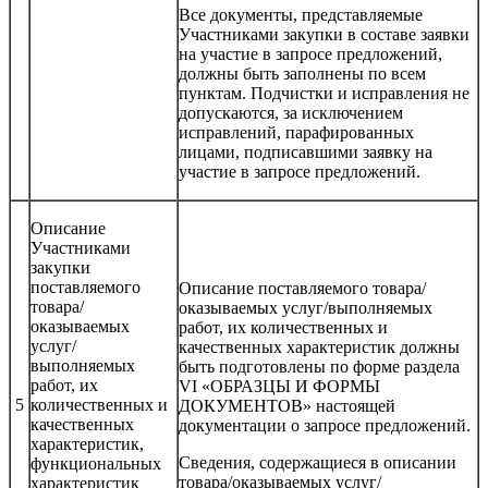
Все документы, представляемые
Участниками закупки в составе заявки
на участие в запросе предложений,
должны быть заполнены по всем
пунктам. Подчистки и исправления не
допускаются, за исключением
исправлений, парафированных
лицами, подписавшими заявку на
участие в запросе предложений.
Описание
Участниками
закупки
поставляемого
Описание поставляемого товара/
товара/
оказываемых услуг/выполняемых
оказываемых
работ, их количественных и
услуг/
качественных характеристик должны
выполняемых
быть подготовлены по форме раздела
работ, их
VI «ОБРАЗЦЫ И ФОРМЫ
5
количественных и
ДОКУМЕНТОВ» настоящей
качественных
документации о запросе предложений.
характеристик,
Сведения, содержащиеся в описании
функциональных
товара/оказываемых услуг/
характеристик