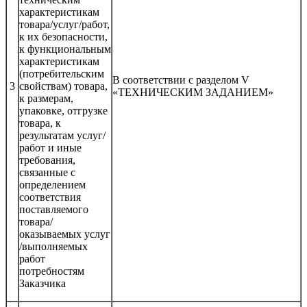
характеристикам
товара/услуг/работ,
к их безопасности,
к функциональным
характеристикам
(потребительским
В соответствии с разделом V
3
свойствам) товара,
«ТЕХНИЧЕСКИМ ЗАДАНИЕМ»
к размерам,
упаковке, отгрузке
товара, к
результатам услуг/
работ и иные
требования,
связанные с
определением
соответствия
поставляемого
товара/
оказываемых услуг
/выполняемых
работ
потребностям
Заказчика