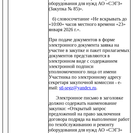
оборудования для нужд АО «СЭГЗ»
(Закупка № 85)».
б) словосочетание «Не вскрывать до
«10:00» часов местного времени «23»
января 2026 г.».
При подаче документов в форме
электронного документа заявка на
участие в закупке и пакет прилагаемых
документов представляются в
электронном виде с содержанием
электронной подписи
уполномоченного лица от имени
Участника по электронному адресу
секретаря закупочной комиссии - e-
mail:
stl-segz@yandex.ru
.
Электронное письмо в заголовке
должно содержать наименование
закупки: «Открытый запрос
предложений на право заключения
договора подряда на выполнение работ
по техобслуживанию и ремонту
оборудования для нужд АО «СЭГЗ»