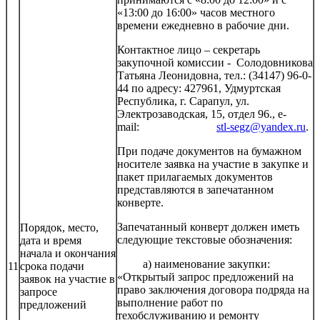
«13:00 до 16:00» часов местного
времени ежедневно в рабочие дни.
Контактное лицо – секретарь
закупочной комиссии - Солодовникова
Татьяна Леонидовна, тел.: (34147) 96-0-
44 по адресу: 427961, Удмуртская
Республика, г. Сарапул, ул.
Электрозаводская, 15, отдел 96., e-
mail:
stl-segz@yandex.ru
.
При подаче документов на бумажном
носителе заявка на участие в закупке и
пакет прилагаемых документов
представляются в запечатанном
конверте.
Запечатанный конверт должен иметь
Порядок, место,
следующие текстовые обозначения:
дата и время
начала и окончания
а) наименование закупки:
11
срока подачи
«Открытый запрос предложений на
заявок на участие в
право заключения договора подряда на
запросе
выполнение работ по
предложений
техобслуживанию и ремонту