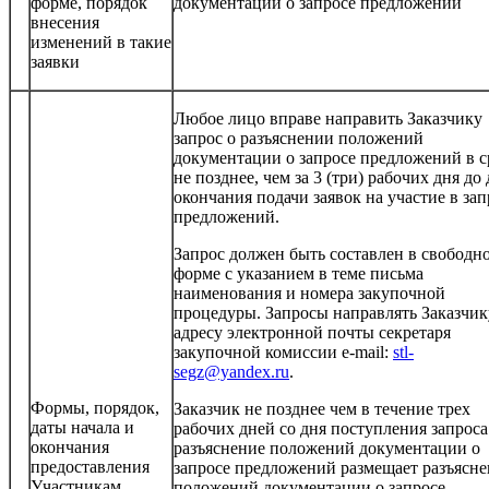
форме, порядок
документации о запросе предложений
внесения
изменений в такие
заявки
Любое лицо вправе направить Заказчику
запрос о разъяснении положений
документации о запросе предложений в с
не позднее, чем за 3 (три) рабочих дня до
окончания подачи заявок на участие в зап
предложений.
Запрос должен быть составлен в свободн
форме с указанием в теме письма
наименования и номера закупочной
процедуры. Запросы направлять Заказчик
адресу электронной почты секретаря
закупочной комиссии e-mail:
stl-
segz@yandex.ru
.
Формы, порядок,
Заказчик не позднее чем в течение трех
даты начала и
рабочих дней со дня поступления запроса
окончания
разъяснение положений документации о
предоставления
запросе предложений размещает разъясн
Участникам
положений документации о запросе