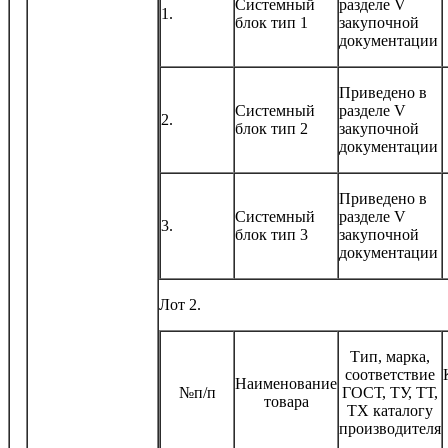
Системный
разделе V
1.
блок тип 1
закупочной
документации
Приведено в
Системный
разделе V
2.
блок тип 2
закупочной
документации
Приведено в
Системный
разделе V
3.
блок тип 3
закупочной
документации
Лот 2.
Тип, марка,
соответствие
Наименование
№п/п
ГОСТ, ТУ, ТТ,
товара
ТХ каталогу
производителя