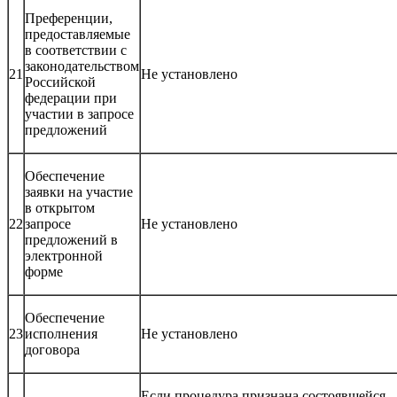
Преференции,
предоставляемые
в соответствии с
законодательством
21
Не установлено
Российской
федерации при
участии в запросе
предложений
Обеспечение
заявки на участие
в открытом
22
запросе
Не установлено
предложений в
электронной
форме
Обеспечение
23
исполнения
Не установлено
договора
Если процедура признана состоявшейся,