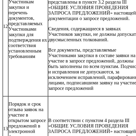
Участникам
представлены в пункте 3.2 раздела III
закупки и
«ОБЩИЕ УСЛОВИЯ ПРОВЕДЕНИЯ
перечень
ЗАПРОСА ПРЕДЛОЖЕНИЙ» настоящей
документов,
документации о запросе предложений.
представляемых
12
Сведения, содержащиеся в заявках
Участниками
Участников закупки, не должны допускат
закупки для
двусмысленных толкований.
подтверждения их
соответствия
Все документы, представляемые
установленным
Участниками закупки в составе заявки на
требованиям
участие в запросе предложений, должны
быть заполнены по всем пунктам. Подчи
и исправления не допускаются, за
исключением исправлений, парафирован
лицами, подписавшими заявку на участие
запросе предложений
Порядок и срок
отзыва заявок на
участие в
открытом запросе
В соответствии с пунктом 4 раздела III
предложений в
«ОБЩИЕ УСЛОВИЯ ПРОВЕДЕНИЯ
13
электронной
ЗАПРОСА ПРЕДЛОЖЕНИЙ» настоящей