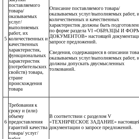
поставляемого
Описание поставляемого товара/
товара/
оказываемых услуг/выполняемых работ, 
оказываемых
количественных и качественных
услуг/
характеристик должны быть подготовле
выполняемых
по форме раздела VI «ОБРАЗЦЫ И ФО
работ, их
ДОКУМЕНТОВ» настоящей документаци
5
количественных и
запросе предложений.
качественных
характеристик,
Сведения, содержащиеся в описании това
функциональных
оказываемых услуг/выполняемых работ, 
характеристик
должны допускать двусмысленных
(потребительских
толкований.
свойств) товара,
стране
происхождения
товара
Требования к
сроку и (или)
объему
В соответствии с разделом V
6
предоставления
«ТЕХНИЧЕСКОЕ ЗАДАНИЕ» настояще
гарантий качества
документации о запросе предложений.
товара/ услуг/
работ