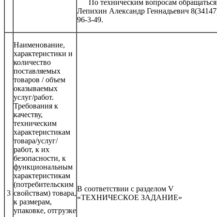
По техническим вопросам обращаться
Лепихин Александр Геннадьевич 8(34147
96-3-49.
Наименование,
характеристики и
количество
поставляемых
товаров / объем
оказываемых
услуг/работ.
Требования к
качеству,
техническим
характеристикам
товара/услуг/
работ, к их
безопасности, к
функциональным
характеристикам
(потребительским
В соответствии с разделом V
3
свойствам) товара,
«ТЕХНИЧЕСКОЕ ЗАДАНИЕ»
к размерам,
упаковке, отгрузке