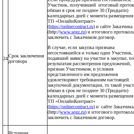
Участник, получивший итоговый проток
обязан в срок не позднее 30 (Тридцати)
календарных дней с момента размещения
ТП «ОнлайнКонтракт»
(
https://onlinecontract.ru
) и сайте Заказчика
(http://
www.segz.ru
) и итогового протокол
заключить с Заказчиком договор.
В случае, если закупка признана
несостоявшейся и только один Участник,
Срок заключения
подавший заявку на участие в закупке, по
24
договора
результатам рассмотрения предложений,
признан Участником, и условия
представленного им предложения
удовлетворяют требованиям настоящей
закупочной документации, то такой учас
обязан в срок не позднее 30 (Тридцати)
календарных дней с момента размещения
ТП «ОнлайнКонтракт»
(
https://onlinecontract.ru
) и сайте Заказчика
(http://
www.segz.ru
) и итогового протокол
заключить с Заказчиком договор.
Источник