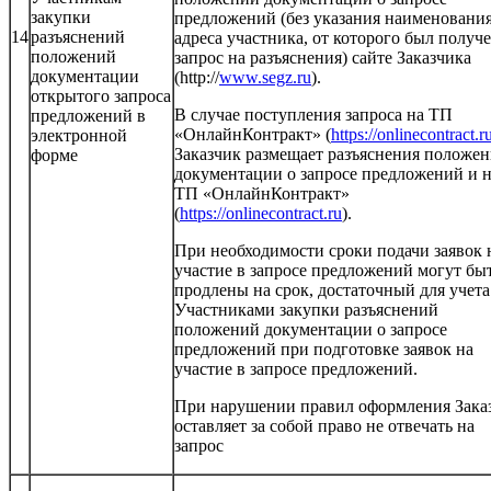
закупки
предложений (без указания наименования
14
разъяснений
адреса участника, от которого был получ
положений
запрос на разъяснения) сайте Заказчика
документации
(http://
www.segz.ru
).
открытого запроса
В случае поступления запроса на ТП
предложений в
«ОнлайнКонтракт» (
https://onlinecontract.r
электронной
Заказчик размещает разъяснения положе
форме
документации о запросе предложений и 
ТП «ОнлайнКонтракт»
(
https://onlinecontract.ru
).
При необходимости сроки подачи заявок 
участие в запросе предложений могут бы
продлены на срок, достаточный для учета
Участниками закупки разъяснений
положений документации о запросе
предложений при подготовке заявок на
участие в запросе предложений.
При нарушении правил оформления Зака
оставляет за собой право не отвечать на
запрос