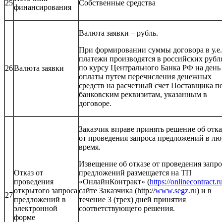
25
Собственные средства
финансирования
Валюта заявки – рубль.
При формировании суммы договора в у.е.
платежи производятся в российских рубл
по курсу Центрального Банка РФ на день
26
Валюта заявки
оплаты путем перечисления денежных
средств на расчетный счет Поставщика п
банковским реквизитам, указанным в
договоре.
Заказчик вправе принять решение об отка
от проведения запроса предложений в лю
время.
Извещение об отказе от проведения запро
Отказ от
предложений размещается на ТП
проведения
«ОнлайнКонтракт» (
https://onlinecontract.r
открытого запроса
сайте Заказчика (http://
www.segz.ru
) и в
27
предложений в
течение 3 (трех) дней принятия
электронной
соответствующего решения.
форме