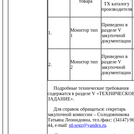
товара
ТХ каталогу
производителя
Приведено в
Монитор тип
разделе V
1.
1
закупочной
документации
Приведено в
Монитор тип
разделе V
2.
2
закупочной
документации
Подробные технические требования
содержатся в разделе V «ТЕХНИЧЕСКО
ЗАДАНИЕ».
Для справок обращаться: секретарь
закупочной комиссии – Солодовникова
Татьяна Леонидовна, тел./факс: (34147) 96
44, e-mail:
stl-segz@yandex.ru
.