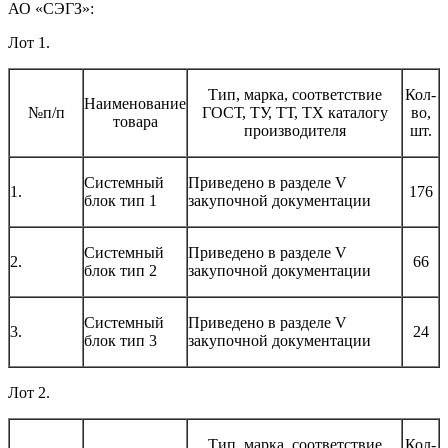
АО «СЭГЗ»:
Лот 1.
Тип, марка, соответствие
Кол-
Наименование
№п/п
ГОСТ, ТУ, ТТ, ТХ каталогу
во,
товара
производителя
шт.
Системный
Приведено в разделе V
1.
176
блок тип 1
закупочной документации
Системный
Приведено в разделе V
2.
66
блок тип 2
закупочной документации
Системный
Приведено в разделе V
3.
24
блок тип 3
закупочной документации
Лот 2.
Тип, марка, соответствие
Кол-