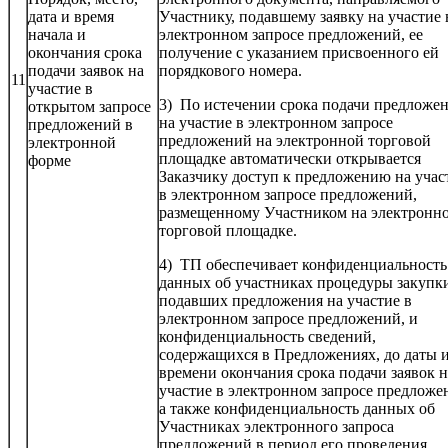
дата и время
Участнику, подавшему заявку на участие 
начала и
электронном запросе предложений, ее
окончания срока
получение с указанием присвоенного ей
подачи заявок на
порядкового номера.
11
участие в
3) По истечении срока подачи предложе
открытом запросе
на участие в электронном запросе
предложений в
предложений на электронной торговой
электронной
площадке автоматически открывается
форме
Заказчику доступ к предложению на учас
в электронном запросе предложений,
размещенному Участником на электронн
торговой площадке.
4) ТП обеспечивает конфиденциальность
данных об участниках процедуры закупк
подавших предложения на участие в
электронном запросе предложений, и
конфиденциальность сведений,
содержащихся в Предложениях, до даты 
времени окончания срока подачи заявок н
участие в электронном запросе предложе
а также конфиденциальность данных об
Участниках электронного запроса
предложений в период его проведения.