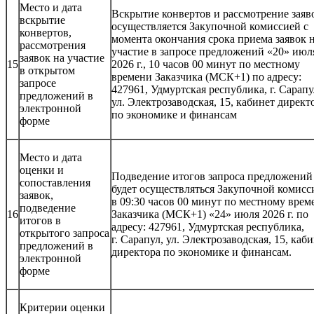
Место и дата
Вскрытие конвертов и рассмотрение заяв
вскрытие
осуществляется Закупочной комиссией с
конвертов,
момента окончания срока приема заявок 
рассмотрения
участие в запросе предложений «20» июл
заявок на участие
15
2026 г., 10 часов 00 минут по местному
в открытом
времени Заказчика (МСК+1) по адресу:
запросе
427961, Удмуртская республика, г. Сарапу
предложений в
ул. Электрозаводская, 15, кабинет директ
электронной
по экономике и финансам
форме
Место и дата
оценки и
Подведение итогов запроса предложений
сопоставления
будет осуществляться Закупочной комисс
заявок,
в 09:30 часов 00 минут по местному врем
подведение
16
Заказчика (МСК+1) «24» июля 2026 г. по
итогов в
адресу: 427961, Удмуртская республика,
открытого запроса
г. Сарапул, ул. Электрозаводская, 15, каб
предложений в
директора по экономике и финансам.
электронной
форме
Критерии оценки