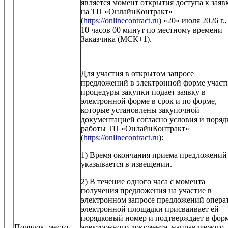
является момент открытия доступа к заяв
на ТП «ОнлайнКонтракт»
(
https://onlinecontract.ru
) «20» июля 2026 г.,
10 часов 00 минут по местному времени
Заказчика (МСК+1).
Для участия в открытом запросе
предложений в электронной форме участ
процедуры закупки подает заявку в
электронной форме в срок и по форме,
которые установлены закупочной
документацией согласно условия и поряд
работы ТП «ОнлайнКонтракт»
(
https://onlinecontract.ru
):
1) Время окончания приема предложений
указывается в извещении.
2) В течение одного часа с момента
получения предложения на участие в
электронном запросе предложений опера
электронной площадки присваивает ей
порядковый номер и подтверждает в фор
Порядок, место,
электронного документа, направляемого