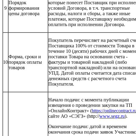
Порядок
которые понесет Поставщик при исполн
9
формирования
условий Договора, в т.ч. транспортные
цены договора
расходы, налоги и сборы, а также иные
платежи, которые Поставщику необходи
оплатить при исполнении Договора.
Покупатель перечисляет на расчетный сч
Поставщика 100% от стоимости Товара в
течение 10 (десяти) рабочих дней с момен
Форма, сроки и
поставки Товара на основании счета -
10
порядок оплаты
фактуры и товарной накладной (либо
товаров
транспортной накладной) или на основа
УПД. Датой оплаты считается дата списа
денежных средств с расчетного счета
Покупателя.
Начало подачи: с момента публикации
извещения о проведении закупки на ТП
«ОнлайнКонтракт» (
https://onlinecontract.r
сайте АО «СЭГЗ» (http://
www.segz.ru
).
Окончание подачи: датой и временем
окончания срока подачи заявок Участник