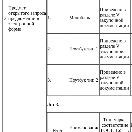
Предмет
Приведено в
открытого запроса
разделе V
1.
Моноблок
2
предложений в
закупочной
электронной
документации
форме
Приведено в
разделе V
2.
Ноутбук тип 1
закупочной
документации
Приведено в
разделе V
3.
Ноутбук тип 2
закупочной
документации
Лот 3.
Тип, марка,
соответствие
Наименование
№п/п
ГОСТ, ТУ, ТТ,