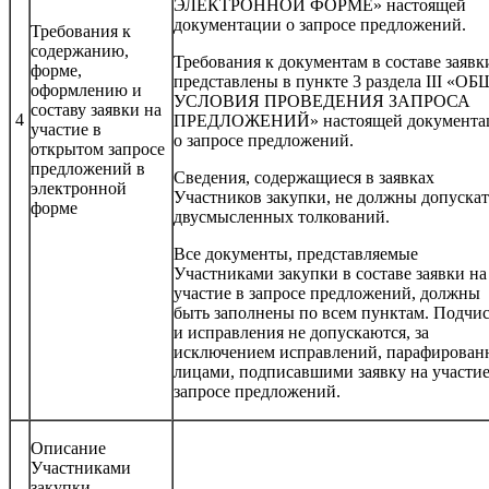
ЭЛЕКТРОННОЙ ФОРМЕ» настоящей
документации о запросе предложений.
Требования к
содержанию,
Требования к документам в составе заявк
форме,
представлены в пункте 3 раздела III «О
оформлению и
УСЛОВИЯ ПРОВЕДЕНИЯ ЗАПРОСА
составу заявки на
4
ПРЕДЛОЖЕНИЙ» настоящей документа
участие в
о запросе предложений.
открытом запросе
предложений в
Сведения, содержащиеся в заявках
электронной
Участников закупки, не должны допускат
форме
двусмысленных толкований.
Все документы, представляемые
Участниками закупки в составе заявки на
участие в запросе предложений, должны
быть заполнены по всем пунктам. Подчи
и исправления не допускаются, за
исключением исправлений, парафирован
лицами, подписавшими заявку на участие
запросе предложений.
Описание
Участниками
закупки