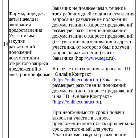
Заказчик не позднее чем в течение
Формы, порядок,
трех рабочих дней со дня поступления
даты начала и
запроса на разъяснение положений
окончания
документации о запросе предложений
предоставления
размещает разъяснения положений
Участникам
документации о запросе предложений
закупки
(без указания наименования и адреса
14
разъяснений
участника, от которого был получен
положений
запрос на разъяснения) сайте
документации
Заказчика (http://
www.segz.ru
).
открытого запроса
В случае поступления запроса на ТП
предложений в
«ОнлайнКонтракт»
электронной форме
(
https://onlinecontract.ru
) Заказчик
размещает разъяснения положений
документации о запросе предложений
и на ТП «ОнлайнКонтракт»
(
https://onlinecontract.ru
).
При необходимости сроки подачи
заявок на участие в запросе
предложений могут быть продлены на
срок, достаточный для учета
Участниками закупки разъяснений