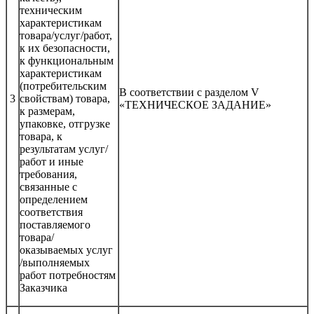
техническим
характеристикам
товара/услуг/работ,
к их безопасности,
к функциональным
характеристикам
(потребительским
В соответствии с разделом V
3
свойствам) товара,
«ТЕХНИЧЕСКОЕ ЗАДАНИЕ»
к размерам,
упаковке, отгрузке
товара, к
результатам услуг/
работ и иные
требования,
связанные с
определением
соответствия
поставляемого
товара/
оказываемых услуг
/выполняемых
работ потребностям
Заказчика