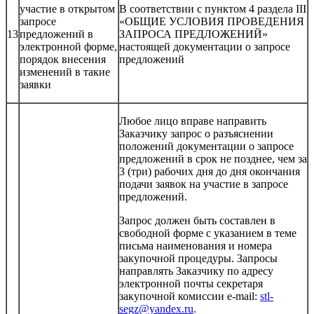
участие в открытом
В соответствии с пунктом 4 раздела III
запросе
«ОБЩИЕ УСЛОВИЯ ПРОВЕДЕНИЯ
13
предложений в
ЗАПРОСА ПРЕДЛОЖЕНИЙ»
электронной форме,
настоящей документации о запросе
порядок внесения
предложений
изменений в такие
заявки
Любое лицо вправе направить
Заказчику запрос о разъяснении
положений документации о запросе
предложений в срок не позднее, чем за
3 (три) рабочих дня до дня окончания
подачи заявок на участие в запросе
предложений.
Запрос должен быть составлен в
свободной форме с указанием в теме
письма наименования и номера
закупочной процедуры. Запросы
направлять Заказчику по адресу
электронной почты секретаря
закупочной комиссии e-mail:
stl-
segz@yandex.ru
.