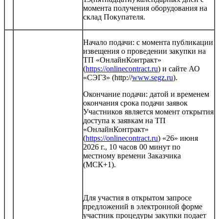
момента получения оборудования на
склад Покупателя.
Начало подачи: с момента публикации
извещения о проведении закупки на
ТП «ОнлайнКонтракт»
(
https://onlinecontract.ru
) и сайте АО
«СЭГЗ» (http://
www.segz.ru
).
Окончание подачи: датой и временем
окончания срока подачи заявок
Участников является момент открытия
доступа к заявкам на ТП
«ОнлайнКонтракт»
(
https://onlinecontract.ru
) «26» июня
2026 г., 10 часов 00 минут по
местному времени Заказчика
(МСК+1).
Для участия в открытом запросе
предложений в электронной форме
участник процедуры закупки подает