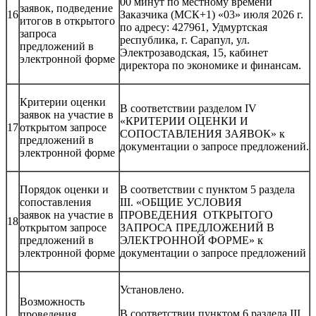
00 минут по местному времени
заявок, подведение
16
Заказчика (МСК+1) «03» июля 2026 г.
итогов в открытого
по адресу: 427961, Удмуртская
запроса
республика, г. Сарапул, ул.
предложений в
Электрозаводская, 15, кабинет
электронной форме
директора по экономике и финансам.
Критерии оценки
В соответствии разделом IV
заявок на участие в
«КРИТЕРИИ ОЦЕНКИ И
17
открытом запросе
СОПОСТАВЛЕНИЯ ЗАЯВОК» к
предложений в
документации о запросе предложений.
электронной форме
Порядок оценки и
В соответствии с пунктом 5 раздела
сопоставления
III. «ОБЩИЕ УСЛОВИЯ
заявок на участие в
ПРОВЕДЕНИЯ ОТКРЫТОГО
18
открытом запросе
ЗАПРОСА ПРЕДЛОЖЕНИЙ В
предложений в
ЭЛЕКТРОННОЙ ФОРМЕ» к
электронной форме
документации о запросе предложений
Установлено.
Возможность
В соответствии пунктом 6 раздела III
проведения