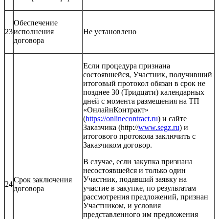
Обеспечение
23
исполнения
Не установлено
договора
Если процедура признана
состоявшейся, Участник, получивший
итоговый протокол обязан в срок не
позднее 30 (Тридцати) календарных
дней с момента размещения на ТП
«ОнлайнКонтракт»
(
https://onlinecontract.ru
) и сайте
Заказчика (http://
www.segz.ru
) и
итогового протокола заключить с
Заказчиком договор.
В случае, если закупка признана
несостоявшейся и только один
Участник, подавший заявку на
Срок заключения
24
участие в закупке, по результатам
договора
рассмотрения предложений, признан
Участником, и условия
представленного им предложения