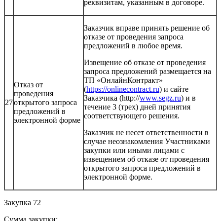
реквизитам, указанным в договоре.
Заказчик вправе принять решение об
отказе от проведения запроса
предложений в любое время.
Извещение об отказе от проведения
запроса предложений размещается на
ТП «ОнлайнКонтракт»
Отказ от
(
https://onlinecontract.ru
) и сайте
проведения
Заказчика (http://
www.segz.ru
) и в
27
открытого запроса
течение 3 (трех) дней принятия
предложений в
соответствующего решения.
электронной форме
Заказчик не несет ответственности в
случае неознакомления Участниками
закупки или иными лицами с
извещением об отказе от проведения
открытого запроса предложений в
электронной форме.
Закупка 72
Сумма закупки: