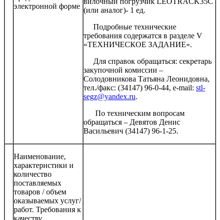
вилочный погрузчик LEOTRACK35С
электронной форме
(или аналог)- 1 ед.
Подробные технические
требования содержатся в разделе V
«ТЕХНИЧЕСКОЕ ЗАДАНИЕ».
Для справок обращаться: секретарь
закупочной комиссии –
Солодовникова Татьяна Леонидовна,
тел./факс: (34147) 96-0-44, e-mail:
stl-
segz@yandex.ru
.
По техническим вопросам
обращаться – Девятов Денис
Васильевич (34147) 96-1-25.
Наименование,
характеристики и
количество
поставляемых
товаров / объем
оказываемых услуг/
работ. Требования к
качеству,