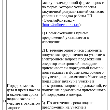
заявку в электронной форме в срок и
по форме, которые установлены
закупочной документацией согласно
условия и порядка работы ТП
«ОнлайнКонтракт»
(
https://onlinecontract.ru
):
1) Время окончания приема
предложений указывается в
извещении.
2) В течение одного часа с момента
получения предложения на участие в
электронном запросе предложений
оператор электронной площадки
присваивает ей порядковый номер и
подтверждает в форме электронного
документа, направляемого Участнику,
подавшему заявку на участие в
Порядок, место,
электронном запросе предложений, ее
дата и время начала
получение с указанием присвоенного
и окончания срока
ей порядкового номера.
подачи заявок на
11
3) По истечении срока подачи
участие в открытом
предложений на участие в
запросе