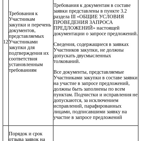
Требования к документам в составе
заявки представлены в пункте 3.2
Требования к
раздела III «ОБЩИЕ УСЛОВИЯ
Участникам
ПРОВЕДЕНИЯ ЗАПРОСА
закупки и перечень
ПРЕДЛОЖЕНИЙ» настоящей
документов,
документации о запросе предложений.
представляемых
12
Участниками
Сведения, содержащиеся в заявках
закупки для
Участников закупки, не должны
подтверждения их
допускать двусмысленных
соответствия
толкований.
установленным
требованиям
Все документы, представляемые
Участниками закупки в составе заявки
на участие в запросе предложений,
должны быть заполнены по всем
пунктам. Подчистки и исправления не
допускаются, за исключением
исправлений, парафированных
лицами, подписавшими заявку на
участие в запросе предложений
Порядок и срок
отзыва заявок на