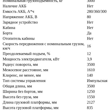
Номинальная грузоподъемность, кг
3000
Наличие АКБ
Нет
Емкость АКБ, А*ч
280/360/300
Напряжение АКБ, В
80
Зарядное устройство
Нет
Кабина
Нет
Борта
Да
Отопитель кабины
Нет
Скорость передвижения с номинальным грузом,
16
км/ч
Преодолеваемый подъем, %
12
Мощность электродвигателя, кВт
3,9
Радиус поворота, мм
3500
Межосевое расстояние, мм
1610
Клиренс, не менее, мм
140
Тип системы управления
Импульсная
Общая длина, мм
3500
Ширина без бортов, мм
1250
Высота без груза, мм
1550
Длина грузовой платформы, мм
2127
Высота грузовой платформы, мм
835