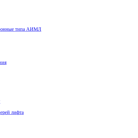
хронные типа АИМЛ
ния
Р
верей лифта