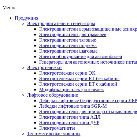
Меню
Продукция
Электродвигатели и генераторы
Электродвигатели взрывозащищенные асин
Электродвигатели для трамваев
Электродвигатели тяговые
Электродвигатели подъема
Электродвигатели шаговые
Электрооборудование для автомобилей
Генераторы для автономных источников пита
Электротележки
Электротележки серии ЭК
Электротележки серии ЕТ без кабины
Электротележки серии ЕТ с кабиной
Модификации электротележек
Лифтовое оборудование
Лебедки лифтовые безредукторные серии ЛБ
Лебедки лифтовые типа SGR-M
Электродвигатели для привода открывания д
Электродвигатели типа АДЛ
Электродвигатели типа ДЧР
Электромагниты
Тестомесильные машины