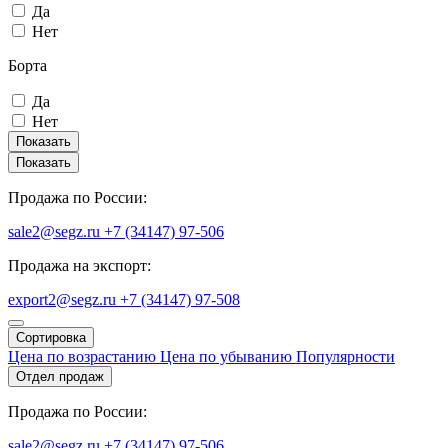
Да
Нет
Борта
Да
Нет
Показать
Показать
Продажа по России:
sale2@segz.ru
+7 (34147) 97-506
Продажа на экспорт:
export2@segz.ru
+7 (34147) 97-508
Сортировка
Цена по возрастанию
Цена по убыванию
Популярности
Отдел продаж
Продажа по России:
sale2@segz.ru
+7 (34147) 97-506