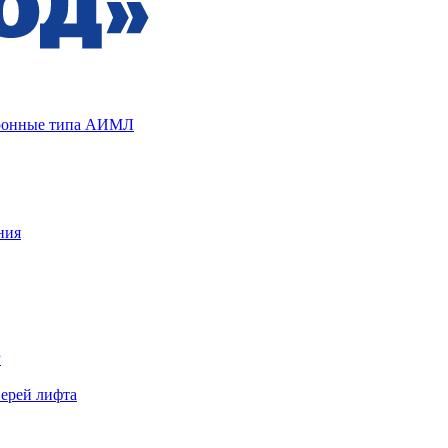
хронные типа АИМЛ
ния
Р
верей лифта