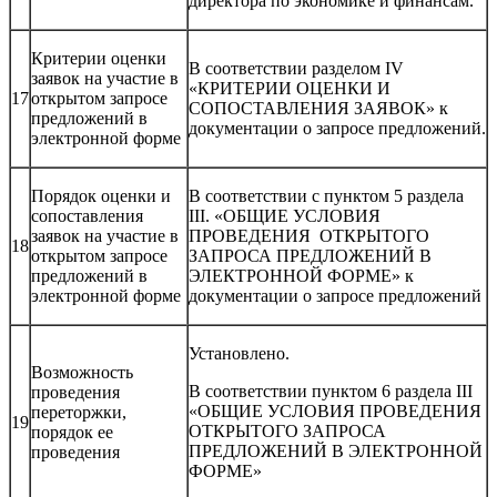
директора по экономике и финансам.
Критерии оценки
В соответствии разделом IV
заявок на участие в
«КРИТЕРИИ ОЦЕНКИ И
17
открытом запросе
СОПОСТАВЛЕНИЯ ЗАЯВОК» к
предложений в
документации о запросе предложений.
электронной форме
Порядок оценки и
В соответствии с пунктом 5 раздела
сопоставления
III. «ОБЩИЕ УСЛОВИЯ
заявок на участие в
ПРОВЕДЕНИЯ ОТКРЫТОГО
18
открытом запросе
ЗАПРОСА ПРЕДЛОЖЕНИЙ В
предложений в
ЭЛЕКТРОННОЙ ФОРМЕ» к
электронной форме
документации о запросе предложений
Установлено.
Возможность
В соответствии пунктом 6 раздела III
проведения
«ОБЩИЕ УСЛОВИЯ ПРОВЕДЕНИЯ
переторжки,
19
ОТКРЫТОГО ЗАПРОСА
порядок ее
ПРЕДЛОЖЕНИЙ В ЭЛЕКТРОННОЙ
проведения
ФОРМЕ»