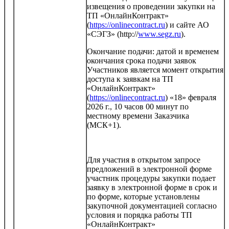
извещения о проведении закупки на
ТП «ОнлайнКонтракт»
(
https://onlinecontract.ru
) и сайте АО
«СЭГЗ» (http://
www.segz.ru
).
Окончание подачи: датой и временем
окончания срока подачи заявок
Участников является момент открытия
доступа к заявкам на ТП
«ОнлайнКонтракт»
(
https://onlinecontract.ru
) «18» февраля
2026 г., 10 часов 00 минут по
местному времени Заказчика
(МСК+1).
Для участия в открытом запросе
предложений в электронной форме
участник процедуры закупки подает
заявку в электронной форме в срок и
по форме, которые установлены
закупочной документацией согласно
условия и порядка работы ТП
«ОнлайнКонтракт»