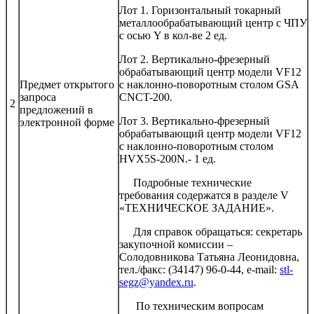
Лот 1. Горизонтальный токарный
металлообрабатывающий центр с ЧПУ
с осью Y в кол-ве 2 ед.
Лот 2. Вертикально-фрезерный
обрабатывающий центр модели VF12
Предмет открытого
с наклонно-поворотным столом GSA
запроса
CNCT-200.
2
предложений в
Лот 3. Вертикально-фрезерный
электронной форме
обрабатывающий центр модели VF12
с наклонно-поворотным столом
HVX5S-200N.- 1 ед.
Подробные технические
требования содержатся в разделе V
«ТЕХНИЧЕСКОЕ ЗАДАНИЕ».
Для справок обращаться: секретарь
закупочной комиссии –
Солодовникова Татьяна Леонидовна,
тел./факс: (34147) 96-0-44, e-mail:
stl-
segz@yandex.ru
.
По техническим вопросам