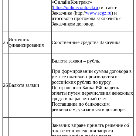
«ОнлайнКонтракт»
(
https://onlinecontract.ru
) и сайте
Заказчика (http://
www.segz.ru
) и
итогового протокола заключить с
Заказчиком договор.
Источник
25
Собственные средства Заказчика
финансирования
Валюта заявки – рубль.
При формировании суммы договора в
у.е. все платежи производятся в
российских рублях по курсу
26
Валюта заявки
Центрального Банка РФ на день
оплаты путем перечисления денежных
средств на расчетный счет
Поставщика по банковским
реквизитам, указанным в договоре.
Заказчик вправе принять решение об
отказе от проведения запроса