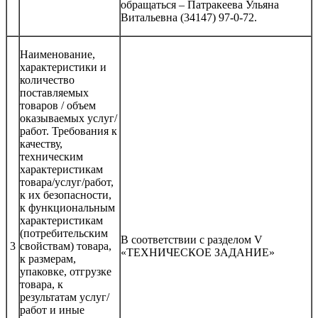
обращаться – Патракеева Ульяна
Витальевна (34147) 97-0-72.
Наименование,
характеристики и
количество
поставляемых
товаров / объем
оказываемых услуг/
работ. Требования к
качеству,
техническим
характеристикам
товара/услуг/работ,
к их безопасности,
к функциональным
характеристикам
(потребительским
В соответствии с разделом V
3
свойствам) товара,
«ТЕХНИЧЕСКОЕ ЗАДАНИЕ»
к размерам,
упаковке, отгрузке
товара, к
результатам услуг/
работ и иные