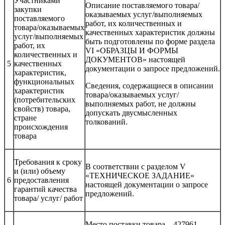
Участниками
Описание поставляемого товара/
закупки
оказываемых услуг/выполняемых
поставляемого
работ, их количественных и
товара/оказываемых
качественных характеристик должны
услуг/выполняемых
быть подготовлены по форме раздела
работ, их
VI «ОБРАЗЦЫ И ФОРМЫ
количественных и
ДОКУМЕНТОВ» настоящей
5
качественных
документации о запросе предложений.
характеристик,
функциональных
Сведения, содержащиеся в описании
характеристик
товара/оказываемых услуг/
(потребительских
выполняемых работ, не должны
свойств) товара,
допускать двусмысленных
стране
толкований.
происхождения
товара
Требования к сроку
В соответствии с разделом V
и (или) объему
«ТЕХНИЧЕСКОЕ ЗАДАНИЕ»
6
предоставления
настоящей документации о запросе
гарантий качества
предложений.
товара/ услуг/ работ
Место поставки товара – 427961,