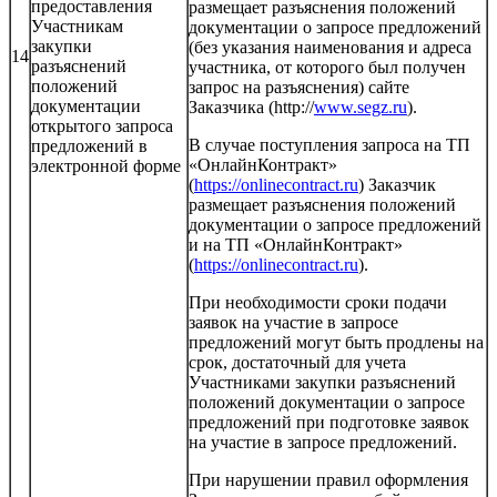
предоставления
размещает разъяснения положений
Участникам
документации о запросе предложений
закупки
(без указания наименования и адреса
14
разъяснений
участника, от которого был получен
положений
запрос на разъяснения) сайте
документации
Заказчика (http://
www.segz.ru
).
открытого запроса
В случае поступления запроса на ТП
предложений в
«ОнлайнКонтракт»
электронной форме
(
https://onlinecontract.ru
) Заказчик
размещает разъяснения положений
документации о запросе предложений
и на ТП «ОнлайнКонтракт»
(
https://onlinecontract.ru
).
При необходимости сроки подачи
заявок на участие в запросе
предложений могут быть продлены на
срок, достаточный для учета
Участниками закупки разъяснений
положений документации о запросе
предложений при подготовке заявок
на участие в запросе предложений.
При нарушении правил оформления