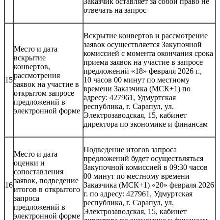
Заказчик оставляет за собой право не
отвечать на запрос
Вскрытие конвертов и рассмотрение
заявок осуществляется Закупочной
Место и дата
комиссией с момента окончания срока
вскрытие
приема заявок на участие в запросе
конвертов,
предложений «18» февраля 2026 г.,
рассмотрения
15
10 часов 00 минут по местному
заявок на участие в
времени Заказчика (МСК+1) по
открытом запросе
адресу: 427961, Удмуртская
предложений в
республика, г. Сарапул, ул.
электронной форме
Электрозаводская, 15, кабинет
директора по экономике и финансам
Подведение итогов запроса
Место и дата
предложений будет осуществляться
оценки и
Закупочной комиссией в 09:30 часов
сопоставления
00 минут по местному времени
заявок, подведение
16
Заказчика (МСК+1) «20» февраля 2026
итогов в открытого
г. по адресу: 427961, Удмуртская
запроса
республика, г. Сарапул, ул.
предложений в
Электрозаводская, 15, кабинет
электронной форме