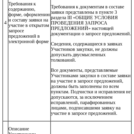
Требования к
Требования к документам в составе
содержанию,
заявки представлены в пункте 3
форме, оформлению
раздела III «ОБЩИЕ УСЛОВИЯ
и составу заявки на
4
ПРОВЕДЕНИЯ ЗАПРОСА
участие в открытом
ПРЕДЛОЖЕНИЙ» настоящей
запросе
документации о запросе предложений.
предложений в
электронной форме
Сведения, содержащиеся в заявках
Участников закупки, не должны
допускать двусмысленных
толкований.
Все документы, представляемые
Участниками закупки в составе заявки
на участие в запросе предложений,
должны быть заполнены по всем
пунктам. Подчистки и исправления не
допускаются, за исключением
исправлений, парафированных
лицами, подписавшими заявку на
участие в запросе предложений.
Описание