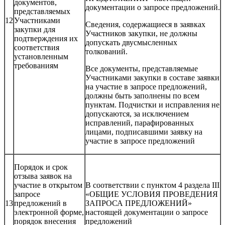
документов,
документации о запросе предложений.
представляемых
12
Участниками
Сведения, содержащиеся в заявках
закупки для
Участников закупки, не должны
подтверждения их
допускать двусмысленных
соответствия
толкований.
установленным
требованиям
Все документы, представляемые
Участниками закупки в составе заявки
на участие в запросе предложений,
должны быть заполнены по всем
пунктам. Подчистки и исправления не
допускаются, за исключением
исправлений, парафированных
лицами, подписавшими заявку на
участие в запросе предложений
Порядок и срок
отзыва заявок на
участие в открытом
В соответствии с пунктом 4 раздела III
запросе
«ОБЩИЕ УСЛОВИЯ ПРОВЕДЕНИЯ
13
предложений в
ЗАПРОСА ПРЕДЛОЖЕНИЙ»
электронной форме,
настоящей документации о запросе
порядок внесения
предложений