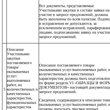
Все документы, представляемые
Участниками закупки в составе заявки на
участие в запросе предложений, должны
быть заполнены по всем пунктам. Подчи
и исправления не допускаются, за
исключением исправлений, парафирован
лицами, подписавшими заявку на участие
запросе предложений.
Описание
Участниками
закупки
поставляемого
Описание поставляемого товара/
товара/
оказываемых услуг/выполняемых работ, 
оказываемых
количественных и качественных
услуг/
характеристик должны быть подготовле
выполняемых
по форме раздела VI «ОБРАЗЦЫ И ФО
работ, их
ДОКУМЕНТОВ» настоящей документаци
5
количественных и
запросе предложений.
качественных
характеристик,
Сведения, содержащиеся в описании това
функциональных
оказываемых услуг/выполняемых работ, 
характеристик
должны допускать двусмысленных