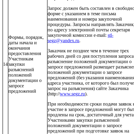
Запрос должен быть составлен в свободн
форме с указанием в теме письма
наименования и номера закупочной
процедуры. Запросы направлять Заказчик
по адресу электронной почты секретаря
закупочной комиссии e-mail:
stl-
Формы, порядок,
segz@yandex.ru
.
даты начала и
окончания
Заказчик не позднее чем в течение трех
предоставления
рабочих дней со дня поступления запроса
Участникам
разъяснение положений документации о
14
закупки
запросе предложений размещает разъясн
разъяснений
положений документации о запросе
положений
предложений (без указания наименования
документации о
адреса участника, от которого был получ
запросе
запрос на разъяснения) сайте Заказчика
предложений
(http://
www.segz.ru
).
При необходимости сроки подачи заявок 
участие в запросе предложений могут бы
продлены на срок, достаточный для учета
Участниками закупки разъяснений
положений документации о запросе
предложений при подготовке заявок на