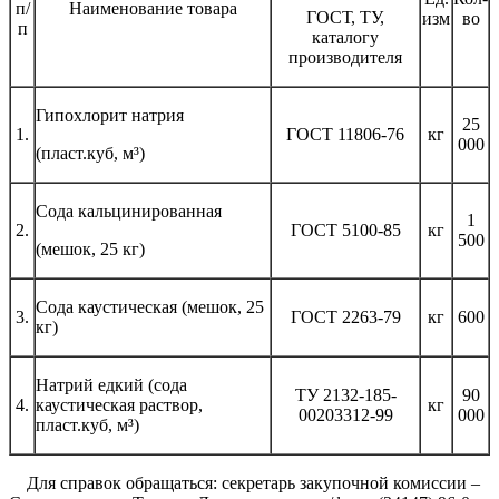
п/
Наименование товара
ГОСТ, ТУ,
изм
во
п
каталогу
производителя
Гипохлорит натрия
25
1.
ГОСТ 11806-76
кг
000
(пласт.куб, м³)
Сода кальцинированная
1
2.
ГОСТ 5100-85
кг
500
(мешок, 25 кг)
Сода каустическая (мешок, 25
3.
ГОСТ 2263-79
кг
600
кг)
Натрий едкий (сода
ТУ 2132-185-
90
4.
каустическая раствор,
кг
00203312-99
000
пласт.куб, м³)
Для справок обращаться: секретарь закупочной комиссии –