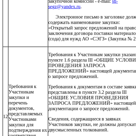
закупочной комиссии - e-mail:
stl-
segz@yandex.ru
.
Электронное письмо в заголовке дол
содержать наименование закупки:
«Открытый запрос предложений на прав
заключения договора поставки материало
(сода) для нужд АО «СЭГЗ» (Закупка № 2
Требования к Участникам закупки указан
пункте 1.6 раздела III «ОБЩИЕ УСЛОВ
ПРОВЕДЕНИЯ ЗАПРОСА
ПРЕДЛОЖЕНИЙ» настоящей документа
о запросе предложений.
Требования к
Требования к документам в составе заявк
Участникам
представлены в пункте 3.2 раздела III
закупки и
«ОБЩИЕ УСЛОВИЯ ПРОВЕДЕНИЯ
перечень
ЗАПРОСА ПРЕДЛОЖЕНИЙ» настоящей
документов,
документации о запросе предложений.
представляемых
12
Сведения, содержащиеся в заявках
Участниками
Участников закупки, не должны допускат
закупки для
двусмысленных толкований.
подтверждения их
соответствия