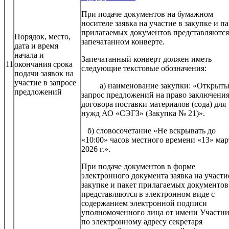
При подаче документов на бумажном
носителе заявка на участие в закупке и па
прилагаемых документов представляются
Порядок, место,
запечатанном конверте.
дата и время
начала и
Запечатанный конверт должен иметь
11
окончания срока
следующие текстовые обозначения:
подачи заявок на
участие в запросе
а) наименование закупки: «Открыт
предложений
запрос предложений на право заключени
договора поставки материалов (сода) для
нужд АО «СЭГЗ» (Закупка № 21)».
б) словосочетание «Не вскрывать до
«10:00» часов местного времени «13» мар
2026 г.».
При подаче документов в форме
электронного документа заявка на участи
закупке и пакет прилагаемых документов
представляются в электронном виде с
содержанием электронной подписи
уполномоченного лица от имени Участн
по электронному адресу секретаря