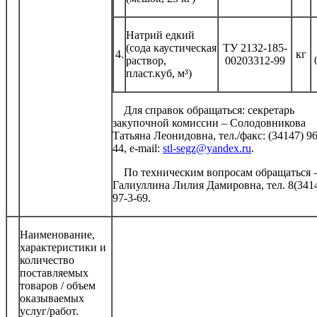
Натрий едкий
(сода каустическая
ТУ 2132-185-
4.
кг
раствор,
00203312-99
пласт.куб, м³)
Для справок обращаться: секретарь
закупочной комиссии – Солодовникова
Татьяна Леонидовна, тел./факс: (34147) 96
44, e-mail:
stl-segz@yandex.ru
.
По техническим вопросам обращаться 
Галиуллина Лилия Дамировна, тел. 8(341
97-3-69.
Наименование,
характеристики и
количество
поставляемых
товаров / объем
оказываемых
услуг/работ.