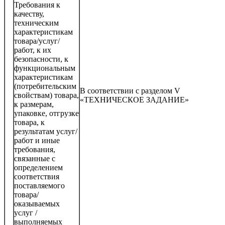
Требования к
качеству,
техническим
характеристикам
товара/услуг/
работ, к их
безопасности, к
функциональным
характеристикам
(потребительским
В соответствии с разделом V
свойствам) товара,
«ТЕХНИЧЕСКОЕ ЗАДАНИЕ»
к размерам,
упаковке, отгрузке
товара, к
результатам услуг/
работ и иные
требования,
связанные с
определением
соответствия
поставляемого
товара/
оказываемых
услуг /
выполняемых