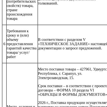
(потребительских
толкований.
свойств) товара,
стране
происхождения
товара
Требования к
сроку и (или)
объему
В соответствии с разделом V
6
предоставления
«ТЕХНИЧЕСКОЕ ЗАДАНИЕ» настояще
гарантий качества
документации о запросе предложений.
товара/ услуг/
работ
Место поставки товара – 427961, Удмуртс
Республика, г. Сарапул, ул.
Электрозаводская, 15.
Срок поставки – в соответствии с проект
договора – ФОРМА 10 раздела VI
«ОБРАЗЦЫ И ФОРМЫ ДОКУМЕНТОВ»
2026 г., Поставка продукции осуществляе
Место, условия и
партиями на основании заявок Покупател