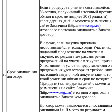
Если процедура признана состоявшейся,
Участник, получивший итоговый проток
обязан в срок не позднее 30 (Тридцати)
календарных дней с момента размещения
сайте Заказчика (http://
www.segz.ru
)
итогового протокола заключить с Заказч
договор.
В случае, если закупка признана
несостоявшейся и только один Участник,
подавший предложение на участие в
закупке, по результатам рассмотрения
предложений на участие в закупке, приз
Участником, и условия представленного 
предложения удовлетворяют требования
Срок заключения
23
настоящей закупочной документации, то
договора
такой участник обязан в срок не позднее 
(Тридцати) календарных дней с момента
размещения на сайте Заказчика
(http://
www.segz.ru
) итогового протокола
заключить с Заказчиком договор.
Договор может заключается с поставщик
занявшими I и II место по результатам