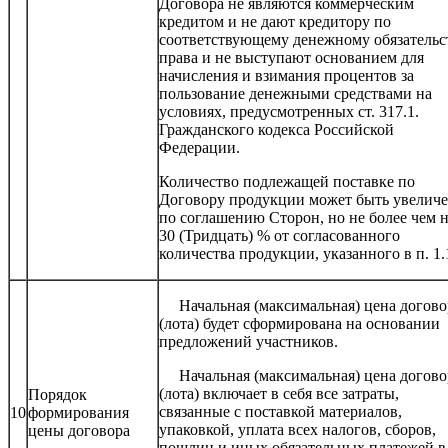
Договора не являются коммерческим
кредитом и не дают кредитору по
соответствующему денежному обязательс
права и не выступают основанием для
начисления и взимания процентов за
пользование денежными средствами на
условиях, предусмотренных ст. 317.1.
Гражданского кодекса Российской
Федерации.
Количество подлежащей поставке по
Договору продукции может быть увелич
по соглашению Сторон, но не более чем 
30 (Тридцать) % от согласованного
количества продукции, указанного в п. 1.
Начальная (максимальная) цена догово
(лота) будет сформирована на основании
предложений участников.
Начальная (максимальная) цена догово
(лота) включает в себя все затраты,
Порядок
связанные с поставкой материалов,
10
формирования
упаковкой, уплата всех налогов, сборов,
цены договора
пошлин и иных обязательных платежей в