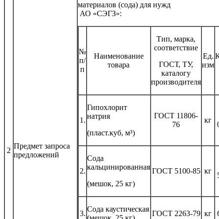
материалов (сода) для нуж
АО «СЭГЗ»:
Тип, марка,
соответствие
№
Наименование
Ед.
К
п/
ГОСТ, ТУ,
товара
изм
п
каталогу
производителя
Гипохлорит
ГОСТ 11806-
натрия
1.
кг
76
(пласт.куб, м³)
Предмет запроса
2
предложений
Сода
кальцинированная
2.
ГОСТ 5100-85
кг
(мешок, 25 кг)
Сода каустическая
3.
ГОСТ 2263-79
кг
(мешок, 25 кг)