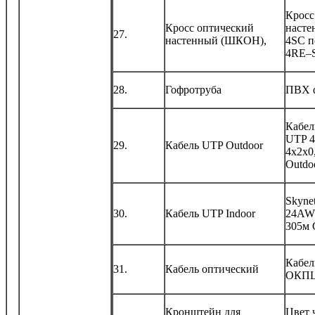
Кросс
Кросс оптический
насте
27.
настенный (ШКОН),
4SC п
4RE–
28.
Гофротруба
ПВХ 
Кабель
UTP 
29.
Кабель UTP Outdoor
4х2х0
Outdo
Skyne
30.
Кабель UTP Indoor
24AW
305м 
Кабел
31.
Кабель оптический
ОКПЦ
Кронштейн для
Цвет 