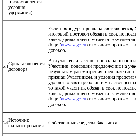
предоставления,
условия
удержания)
Если процедура признана состоявшейся,
итоговый протокол обязан в срок не позд
календарных дней с момента размещения 
(http://
www.segz.ru
) итогового протокола 
договор.
В случае, если закупка признана несосто
Срок заключения
Участник, подавший предложение на учас
23
договора
результатам рассмотрения предложений на
признан Участником, и условия предста
удовлетворяют требованиям настоящей з
то такой участник обязан в срок не поздн
календарных дней с момента размещения 
(http://
www.segz.ru
) итогового протокола 
договор.
Источник
24
Собственные средства Заказчика
финансирования