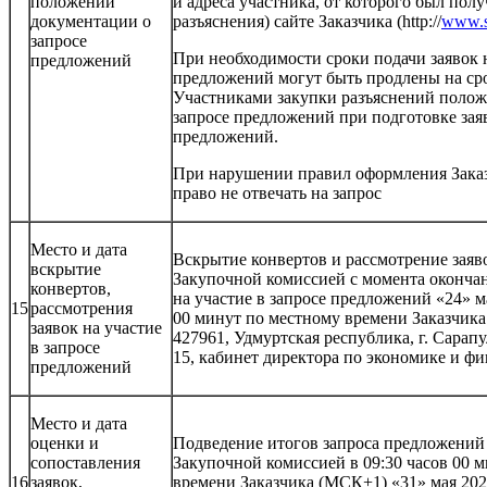
положений
и адреса участника, от которого был полу
документации о
разъяснения) сайте Заказчика (http://
www.s
запросе
При необходимости сроки подачи заявок н
предложений
предложений могут быть продлены на сро
Участниками закупки разъяснений поло
запросе предложений при подготовке заяв
предложений.
При нарушении правил оформления Заказч
право не отвечать на запрос
Место и дата
Вскрытие конвертов и рассмотрение заяв
вскрытие
Закупочной комиссией с момента окончан
конвертов,
на участие в запросе предложений «24» ма
15
рассмотрения
00 минут по местному времени Заказчика
заявок на участие
427961, Удмуртская республика, г. Сарапу
в запросе
15, кабинет директора по экономике и ф
предложений
Место и дата
оценки и
Подведение итогов запроса предложений 
сопоставления
Закупочной комиссией в 09:30 часов 00 
16
заявок,
времени Заказчика (МСК+1) «31» мая 2024 