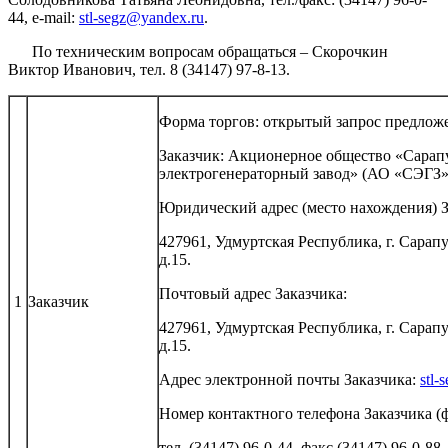
44, e-mail:
stl-segz@yandex.ru
.
По техническим вопросам обращаться – Скорочкин
Виктор Иванович, тел. 8 (34147) 97-8-13.
Форма торгов: открытый запрос предлож
Заказчик: Акционерное общество «Сарап
электрогенераторный завод» (АО «СЭГЗ»
Юридический адрес (место нахождения) З
427961, Удмуртская Республика, г. Сарапу
д.15.
Почтовый адрес Заказчика:
1
Заказчик
427961, Удмуртская Республика, г. Сарапу
д.15.
Адрес электронной почты Заказчика:
stl-
Номер контактного телефона Заказчика (ф
тел. (34147) 96-0-44, факс (34147) 96-0-88