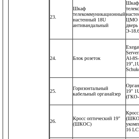
Шкаф
Шкаф
теле
телекоммуникационный
насте
23.
настенный 18U
ЦМО 1
антивандальный
дверь
Э-18.6
Exega
Serve
24.
Блок розеток
Al-8S
19",1
Schuk
Орган
Горизонтальный
25.
19" 1
кабельный органайзер
(ГКО-
Кросс
Кросс оптический 19"
(ШКО
26.
(ШКОС)
укомп
16 LC