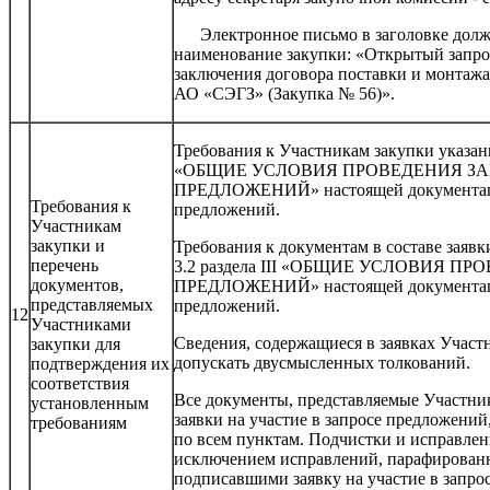
Электронное письмо в заголовке долж
наименование закупки: «Открытый запро
заключения договора поставки и монтажа
АО «СЭГЗ» (Закупка № 56)».
Требования к Участникам закупки указаны 
«ОБЩИЕ УСЛОВИЯ ПРОВЕДЕНИЯ З
ПРЕДЛОЖЕНИЙ» настоящей документаци
Требования к
предложений.
Участникам
закупки и
Требования к документам в составе заявк
перечень
3.2 раздела III «ОБЩИЕ УСЛОВИЯ П
документов,
ПРЕДЛОЖЕНИЙ» настоящей документаци
представляемых
предложений.
12
Участниками
Сведения, содержащиеся в заявках Участ
закупки для
допускать двусмысленных толкований.
подтверждения их
соответствия
Все документы, представляемые Участник
установленным
заявки на участие в запросе предложени
требованиям
по всем пунктам. Подчистки и исправлени
исключением исправлений, парафирован
подписавшими заявку на участие в запро