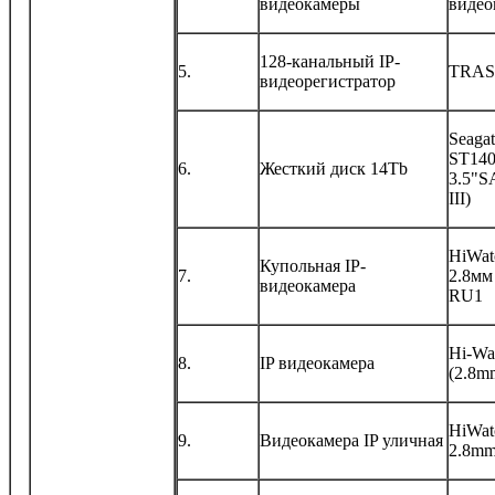
видеокамеры
видео
128-канальный IP-
5.
TRASS
видеорегистратор
Seaga
ST14
6.
Жесткий диск 14Tb
3.5"S
III)
HiWat
Купольная IP-
7.
2.8мм
видеокамера
RU1
Hi-Wa
8.
IP видеокамера
(2.8m
HiWat
9.
Видеокамера IP уличная
2.8m