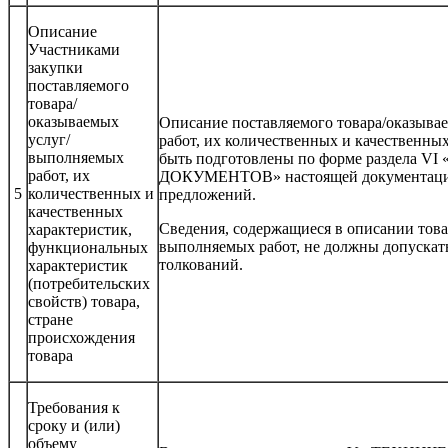
Описание
Участниками
закупки
поставляемого
товара/
оказываемых
Описание поставляемого товара/оказыва
услуг/
работ, их количественных и качественны
выполняемых
быть подготовлены по форме раздела
работ, их
ДОКУМЕНТОВ» настоящей документации
5
количественных и
предложений.
качественных
Сведения, содержащиеся в описании това
характеристик,
выполняемых работ, не должны допуска
функциональных
толкований.
характеристик
(потребительских
свойств) товара,
стране
происхождения
товара
Требования к
сроку и (или)
объему