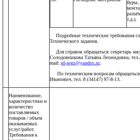
буры, 
монта
разъё
т.д.).
Подробные технические требования сод
Технического задания.
Для справок обращаться: секретарь зак
Солодовникова Татьяна Леонидовна, тел./ф
mail:
stl-segz@yandex.ru
.
По техническим вопросам обращаться 
Иванович, тел. 8 (34147) 97-8-13.
Наименование,
характеристики и
количество
поставляемых
товаров / объем
оказываемых
услуг/работ.
Требования к