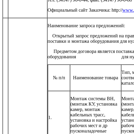
Официальный сайт Заказчика: http://
www.s
Наименование запроса предложений:
Открытый запрос предложений на право
поставки и монтажа оборудования для н
Предметом договора является поставка
оборудования для нужд А
Тип, 
№ п/п
Наименование товара
соотв
катал
Монтаж системы ВН,
Монта
(монтаж КУ, установка
(монт
камер, монтаж
камер
кабельных трасс,
кабел
1.
установка и настройка
устан
рабочих мест и др
рабоч
пусконаладочные
пуско