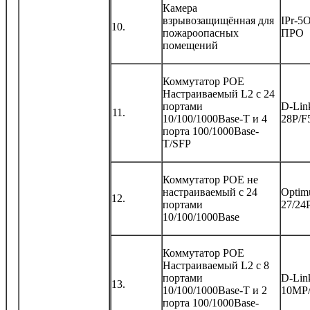
Камера
взрывозащищённая для
IPr-5
10.
пожароопасных
ПРО
помещений
Коммутатор POE
Настраиваемый L2 с 24
портами
D-Lin
11.
10/100/1000Base-T и 4
28P/F
порта 100/1000Base-
T/SFP
Коммутатор POE не
настраиваемый с 24
Optim
12.
портами
27/24
10/100/1000Base
Коммутатор POE
Настраиваемый L2 с 8
портами
D-Lin
13.
10/100/1000Base-T и 2
10MP
порта 100/1000Base-