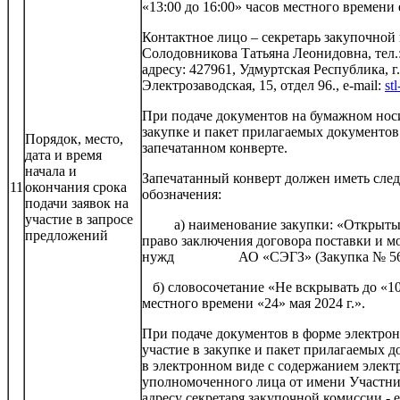
«13:00 до 16:00» часов местного времени
Контактное лицо – секретарь закупочной
Солодовникова Татьяна Леонидовна, тел.:
адресу: 427961, Удмуртская Республика, г.
Электрозаводская, 15, отдел 96., e-mail:
st
При подаче документов на бумажном носи
закупке и пакет прилагаемых документов
Порядок, место,
запечатанном конверте.
дата и время
начала и
Запечатанный конверт должен иметь сле
11
окончания срока
обозначения:
подачи заявок на
участие в запросе
а) наименование закупки: «Открытый
предложений
право заключения договора поставки и м
нужд АО «СЭГЗ» (Закупка № 56
б) словосочетание «Не вскрывать до «10
местного времени «24» мая 2024 г.».
При подаче документов в форме электрон
участие в закупке и пакет прилагаемых 
в электронном виде с содержанием элек
уполномоченного лица от имени Участни
адресу секретаря закупочной комиссии - e