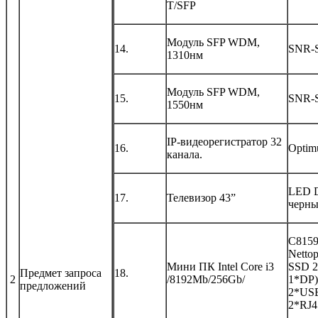
T/SFP
Модуль SFP WDM,
14.
SNR-
1310нм
Модуль SFP WDM,
15.
SNR-
1550нм
IP-видеорегистратор 32
16.
Optim
канала.
LED 
17.
Телевизор 43”
черн
C8159
Nettop
Мини ПК Intel Core i3
SSD 
Предмет запроса
18.
2
/8192Mb/256Gb/
1*DP)
предложений
2*USB
2*RJ4