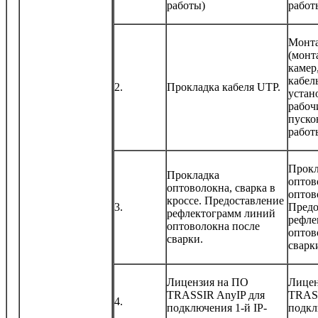
работы)
работ
Монта
(монт
камер
кабел
2.
Прокладка кабеля UTP.
устан
рабоч
пуско
работ
Прокл
Прокладка
оптов
оптоволокна, сварка в
оптов
кроссе. Предоставление
3.
Предо
рефлектограмм линий
рефле
оптоволокна после
оптов
сварки.
сварк
Лицензия на ПО
Лицен
TRASSIR AnyIP для
TRASS
4.
подключения 1-й IP-
подкл