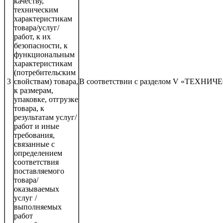
качеству,
техническим
характеристикам
товара/услуг/
работ, к их
безопасности, к
функциональным
характеристикам
(потребительским
3
свойствам) товара,
В соответствии с разделом V «ТЕХ
к размерам,
упаковке, отгрузке
товара, к
результатам услуг/
работ и иные
требования,
связанные с
определением
соответствия
поставляемого
товара/
оказываемых
услуг /
выполняемых
работ