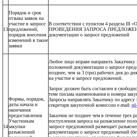
Порядок и срок
отзыва заявок на
участие в запросе
В соответствии с пунктом 4 раздела I
13
предложений,
ПРОВЕДЕНИЯ ЗАПРОСА ПРЕДЛОЖЕНИ
порядок внесения
документации о запросе предложений
изменений в такие
заявки
Любое лицо вправе направить Заказчику 
положений документации о запросе пред
позднее, чем за 3 (три) рабочих дня до д
на участие в запросе предложений.
Запрос должен быть составлен в свободн
теме письма наименования и номера зак
Формы, порядок,
Запросы направлять Заказчику по адресу
даты начала и
секретаря закупочной комиссии e-mail:
st
окончания
предоставления
Заказчик не позднее чем в течение трех р
Участникам
поступления запроса на разъяснение по
14
закупки
запросе предложений размещает разъясн
разъяснений
документации о запросе предложений (бе