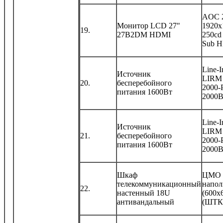
AOC 
Монитор LCD 27"
1920x
19.
27B2DM HDMI
250cd
Sub 
Line-I
Источник
LIRM
20.
бесперебойного
2000
питания 1600Вт
2000В
Line-I
Источник
LIRM
21.
бесперебойного
2000
питания 1600Вт
2000В
Шкаф
ЦМО 
телекоммуникационный
напол
22.
настенный 18U
(600x
антивандальный
(ШТК