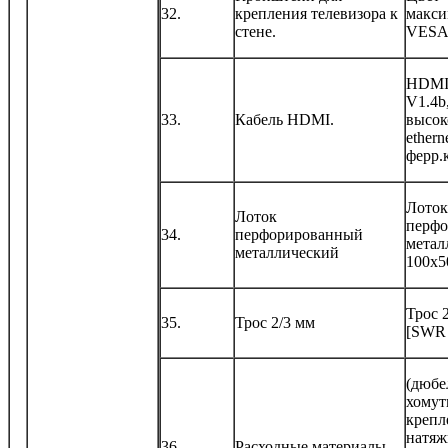
32.
крепления телевизора к
макси
стене.
VESA 
HDMI
V1.4b
33.
Кабель HDMI.
высок
ethern
ферр.
Лоток
Лоток
перф
34.
перфорированный
метал
металлический
100х5
Трос 
35.
Трос 2/3 мм
[SWR
(дюбе
хомут
крепл
натяж
36.
Расходные материалы