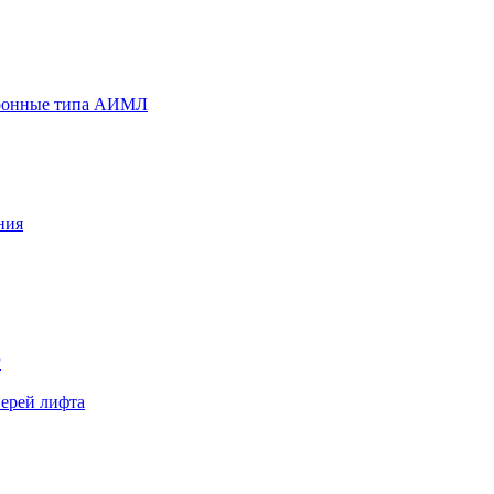
хронные типа АИМЛ
ния
Р
верей лифта