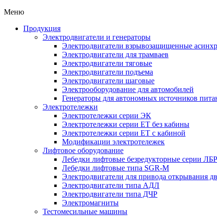
Меню
Продукция
Электродвигатели и генераторы
Электродвигатели взрывозащищенные асин
Электродвигатели для трамваев
Электродвигатели тяговые
Электродвигатели подъема
Электродвигатели шаговые
Электрооборудование для автомобилей
Генераторы для автономных источников пита
Электротележки
Электротележки серии ЭК
Электротележки серии ЕТ без кабины
Электротележки серии ЕТ с кабиной
Модификации электротележек
Лифтовое оборудование
Лебедки лифтовые безредукторные серии ЛБ
Лебедки лифтовые типа SGR-M
Электродвигатели для привода открывания д
Электродвигатели типа АДЛ
Электродвигатели типа ДЧР
Электромагниты
Тестомесильные машины