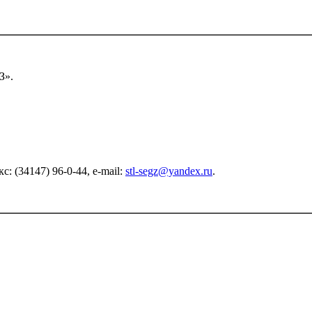
З».
 (34147) 96-0-44, e-mail:
stl-segz@yandex.ru
.