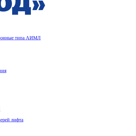
хронные типа АИМЛ
ния
Р
верей лифта