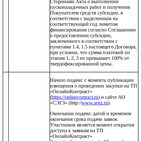
Сторонами Акта о выполнении
пусконаладочных работ и получения
Покупателем средств субсидии, в
соответствии с выделенным на
соответствующий год лимитом
финансирования согласно Соглашению
о предоставлении субсидии,
заключенного в соответствии с
пунктами 1.4, 1.5 настоящего Договора,
при условии, что сумма платежей по
этапам 1, 2, 3 не превышает 100% от
твердофиксированной цены.
Начало подачи: с момента публикации
извещения о проведении закупки на ТП
«ОнлайнКонтракт»
(
https://onlinecontract.ru
) и сайте АО
«СЭГЗ» (http://
www.segz.ru
).
Окончание подачи: датой и временем
окончания срока подачи заявок
Участников является момент открытия
доступа к заявкам на ТП
«ОнлайнКонтракт»