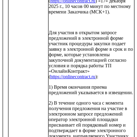
(
https://onlinecontract.ru
) «17» декабря
2025 г., 10 часов 00 минут по местному
времени Заказчика (МСК+1).
Для участия в открытом запросе
предложений в электронной форме
участник процедуры закупки подает
заявку в электронной форме в срок и по
форме, которые установлены
закупочной документацией согласно
условия и порядка работы ТП
«ОнлайнКонтракт»
(
https://onlinecontract.ru
):
1) Время окончания приема
предложений указывается в извещении.
2) В течение одного часа с момента
получения предложения на участие в
электронном запросе предложений
оператор электронной площадки
присваивает ей порядковый номер и
подтверждает в форме электронного
документа, направляемого Участнику,