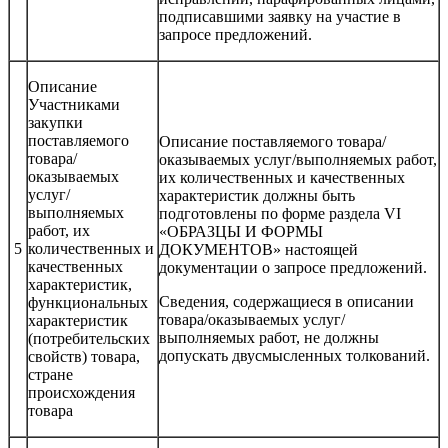
подписавшими заявку на участие в
запросе предложений.
Описание
Участниками
закупки
поставляемого
Описание поставляемого товара/
товара/
оказываемых услуг/выполняемых работ,
оказываемых
их количественных и качественных
услуг/
характеристик должны быть
выполняемых
подготовлены по форме раздела VI
работ, их
«ОБРАЗЦЫ И ФОРМЫ
5
количественных и
ДОКУМЕНТОВ» настоящей
качественных
документации о запросе предложений.
характеристик,
Сведения, содержащиеся в описании
функциональных
товара/оказываемых услуг/
характеристик
выполняемых работ, не должны
(потребительских
допускать двусмысленных толкований.
свойств) товара,
стране
происхождения
товара