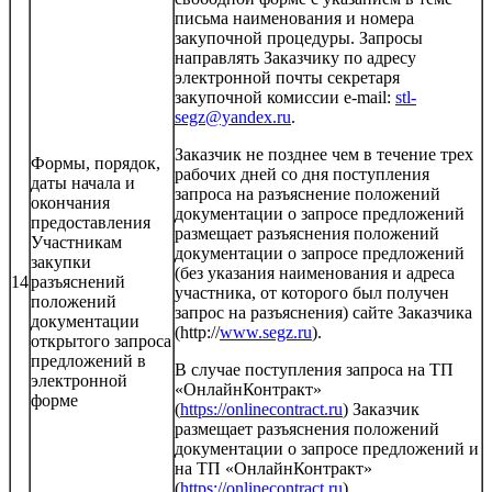
письма наименования и номера
закупочной процедуры. Запросы
направлять Заказчику по адресу
электронной почты секретаря
закупочной комиссии e-mail:
stl-
segz@yandex.ru
.
Заказчик не позднее чем в течение трех
Формы, порядок,
рабочих дней со дня поступления
даты начала и
запроса на разъяснение положений
окончания
документации о запросе предложений
предоставления
размещает разъяснения положений
Участникам
документации о запросе предложений
закупки
(без указания наименования и адреса
14
разъяснений
участника, от которого был получен
положений
запрос на разъяснения) сайте Заказчика
документации
(http://
www.segz.ru
).
открытого запроса
предложений в
В случае поступления запроса на ТП
электронной
«ОнлайнКонтракт»
форме
(
https://onlinecontract.ru
) Заказчик
размещает разъяснения положений
документации о запросе предложений и
на ТП «ОнлайнКонтракт»
(
https://onlinecontract.ru
).