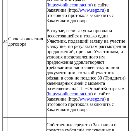
(
https://onlinecontract.ru
) и сайте
Заказчика (http://
www.segz.ru
) и
итогового протокола заключить с
Заказчиком договор.
В случае, если закупка признана
несостоявшейся и только один
Срок заключения
Участник, подавший заявку на участие
24
договора
в закупке, по результатам рассмотрения
предложений, признан Участником, и
условия представленного им
предложения удовлетворяют
требованиям настоящей закупочной
документации, то такой участник
обязан в срок не позднее 30 (Тридцати)
календарных дней с момента
размещения на ТП «ОнлайнКонтракт»
(
https://onlinecontract.ru
) и сайте
Заказчика (http://
www.segz.ru
) и
итогового протокола заключить с
Заказчиком договор.
Собственные средства Заказчика и
средства субсидий, полученные в