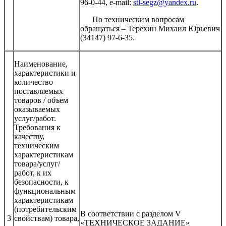
96-0-44, e-mail:
stl-segz@yandex.ru
.
По техническим вопросам
обращаться – Терехин Михаил Юрьевич
(34147) 97-6-35.
Наименование,
характеристики и
количество
поставляемых
товаров / объем
оказываемых
услуг/работ.
Требования к
качеству,
техническим
характеристикам
товара/услуг/
работ, к их
безопасности, к
функциональным
характеристикам
(потребительским
В соответствии с разделом V
3
свойствам) товара,
«ТЕХНИЧЕСКОЕ ЗАДАНИЕ»