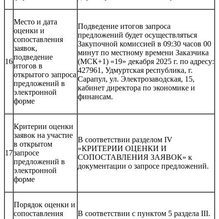
Место и дата
Подведение итогов запроса
оценки и
предложений будет осуществляться
сопоставления
Закупочной комиссией в 09:30 часов 00
заявок,
минут по местному времени Заказчика
подведение
16
(МСК+1) «19» декабря 2025 г. по адресу:
итогов в
427961, Удмуртская республика, г.
открытого запроса
Сарапул, ул. Электрозаводская, 15,
предложений в
кабинет директора по экономике и
электронной
финансам.
форме
Критерии оценки
заявок на участие
В соответствии разделом IV
в открытом
«КРИТЕРИИ ОЦЕНКИ И
17
запросе
СОПОСТАВЛЕНИЯ ЗАЯВОК» к
предложений в
документации о запросе предложений.
электронной
форме
Порядок оценки и
сопоставления
В соответствии с пунктом 5 раздела III.