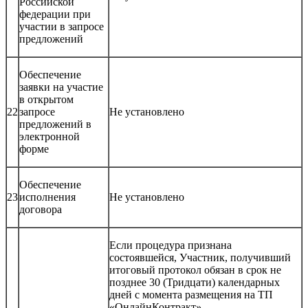
Российской
федерации при
участии в запросе
предложений
Обеспечение
заявки на участие
в открытом
22
запросе
Не установлено
предложений в
электронной
форме
Обеспечение
23
исполнения
Не установлено
договора
Если процедура признана
состоявшейся, Участник, получивший
итоговый протокол обязан в срок не
позднее 30 (Тридцати) календарных
дней с момента размещения на ТП
«ОнлайнКонтракт»