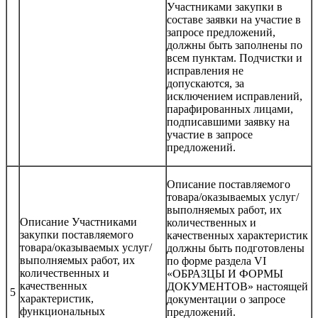
Участниками закупки в
составе заявки на участие в
запросе предложений,
должны быть заполнены по
всем пунктам. Подчистки и
исправления не
допускаются, за
исключением исправлений,
парафированных лицами,
подписавшими заявку на
участие в запросе
предложений.
Описание поставляемого
товара/оказываемых услуг/
выполняемых работ, их
Описание Участниками
количественных и
закупки поставляемого
качественных характеристик
товара/оказываемых услуг/
должны быть подготовлены
выполняемых работ, их
по форме раздела VI
количественных и
«ОБРАЗЦЫ И ФОРМЫ
качественных
ДОКУМЕНТОВ» настоящей
5
характеристик,
документации о запросе
функциональных
предложений.