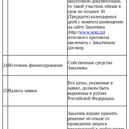
закупочной документации,
то такой участник обязан в
срок не позднее 30
(Тридцати) календарных
дней с момента размещения
на сайте Заказчика
(http://
www.segz.ru
)
итогового протокола
заключить с Заказчиком
договор.
Собственные средства
24
Источник финансирования
Заказчика
Все цены, указанные в
заявке, должны быть
25
Валюта заявки
выражены в рублях
Российской Федерации.
Заказчик вправе принять
решение об отказе от
проведения запроса
предложений в любое время.