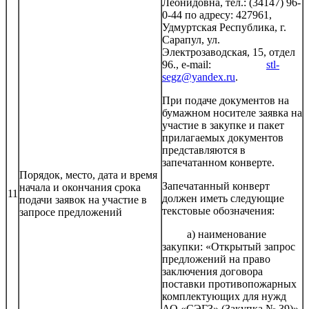
Леонидовна, тел.: (34147) 96-
0-44 по адресу: 427961,
Удмуртская Республика, г.
Сарапул, ул.
Электрозаводская, 15, отдел
96., e-mail:
stl-
segz@yandex.ru
.
При подаче документов на
бумажном носителе заявка на
участие в закупке и пакет
прилагаемых документов
представляются в
запечатанном конверте.
Порядок, место, дата и время
Запечатанный конверт
начала и окончания срока
11
должен иметь следующие
подачи заявок на участие в
текстовые обозначения:
запросе предложений
а) наименование
закупки: «Открытый запрос
предложений на право
заключения договора
поставки противопожарных
комплектующих для нужд
АО «СЭГЗ» (Закупка № 39)».