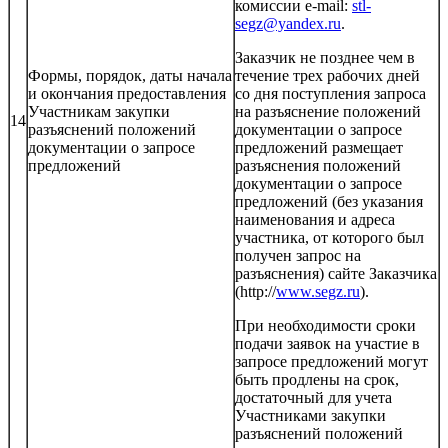
комиссии e-mail:
stl-
segz@yandex.ru
.
Заказчик не позднее чем в
Формы, порядок, даты начала
течение трех рабочих дней
и окончания предоставления
со дня поступления запроса
Участникам закупки
на разъяснение положений
14
разъяснений положений
документации о запросе
документации о запросе
предложений размещает
предложений
разъяснения положений
документации о запросе
предложений (без указания
наименования и адреса
участника, от которого был
получен запрос на
разъяснения) сайте Заказчика
(http://
www.segz.ru
).
При необходимости сроки
подачи заявок на участие в
запросе предложений могут
быть продлены на срок,
достаточный для учета
Участниками закупки
разъяснений положений