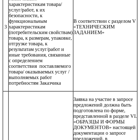
характеристикам товара/
услуг/работ, к их
безопасности, к
функциональным
В соответствии с разделом V
3
характеристикам
«ТЕХНИЧЕСКИМ
(потребительским свойствам)
ЗАДАНИЕМ»
товара, к размерам, упаковке,
отгрузке товара, к
результатам услуг/работ и
иные требования, связанные
с определением
соответствия поставляемого
товара/ оказываемых услуг /
выполняемых работ
потребностям Заказчика
Заявка на участие в запросе
предложений должна быть
подготовлена по форме,
представленной в разделе VI.
«ОБРАЗЦЫ И ФОРМЫ
ДОКУМЕНТОВ» настоящей
документации о запросе
предложений, в