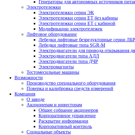
Генераторы для автономных источников пита
Электротележки
Электротележки серии ЭК
Электротележки серии ЕТ без кабины
Электротележки серии ЕТ с кабиной
Модификации электротележек
Лифтовое оборудование
Лебедки лифтовые безредукторные серии ЛБ
Лебедки лифтовые типа SGR-M
Электродвигатели для привода открывания д
Электродвигатели типа АДЛ
Электродвигатели типа ДЧР
Электромагниты
Тестомесильные машины
Возможности
Производство специального оборудования
Поверка и калибровка средств измерений
Компания
О заводе
Акционерам и инвесторам
Общее собрание акционеров
Корпоративное управление
Раскрытие информации
Корпоративный контроль
Социальные объекты