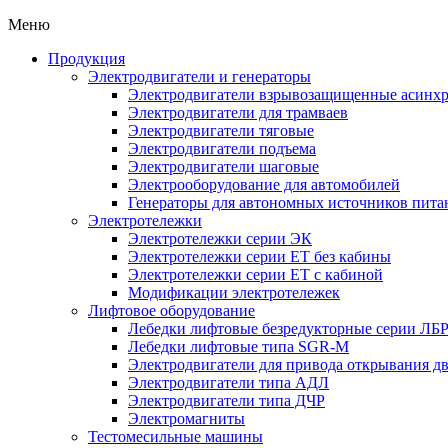
Меню
Продукция
Электродвигатели и генераторы
Электродвигатели взрывозащищенные асин
Электродвигатели для трамваев
Электродвигатели тяговые
Электродвигатели подъема
Электродвигатели шаговые
Электрооборудование для автомобилей
Генераторы для автономных источников пита
Электротележки
Электротележки серии ЭК
Электротележки серии ЕТ без кабины
Электротележки серии ЕТ с кабиной
Модификации электротележек
Лифтовое оборудование
Лебедки лифтовые безредукторные серии ЛБ
Лебедки лифтовые типа SGR-M
Электродвигатели для привода открывания д
Электродвигатели типа АДЛ
Электродвигатели типа ДЧР
Электромагниты
Тестомесильные машины