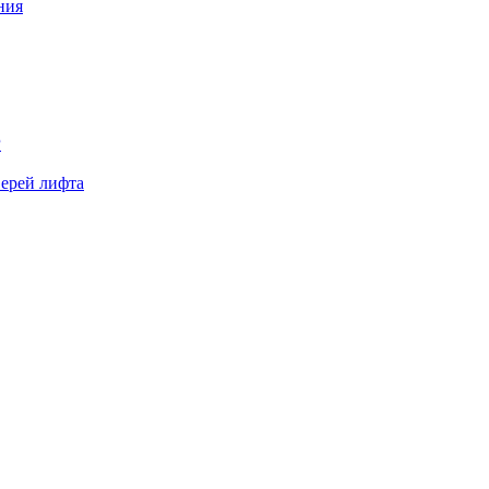
ния
Р
верей лифта