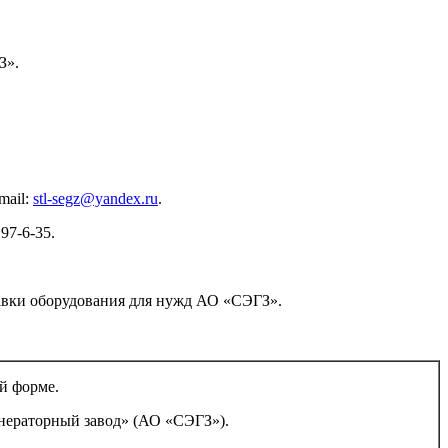
З».
mail:
stl-segz@yandex.ru
.
97-6-35.
тавки оборудования для нужд АО «СЭГЗ».
й форме.
нераторный завод» (АО «СЭГЗ»).