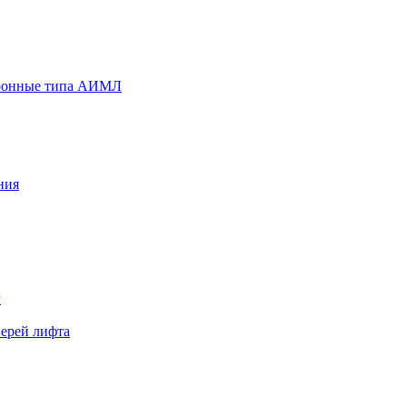
хронные типа АИМЛ
ния
Р
верей лифта