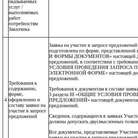
оказываемых
услуг /
выполняемых
работ
потребностям
Заказчика
Заявка на участие в запросе предложени
подготовлена по форме, представленной
И ФОРМЫ ДОКУМЕНТОВ» настоящей док
предложений, в соответствии с требован
УСЛОВИЯ ПРОВЕДЕНИЯ ЗАПРОСА 
ЭЛЕКТРОННОЙ ФОРМЕ» настоящей доку
предложений.
Требования к
содержанию,
Требования к документам в составе заявк
форме,
3 раздела III «ОБЩИЕ УСЛОВИЯ ПР
4
оформлению и
ПРЕДЛОЖЕНИЙ» настоящей документаци
составу заявки на
предложений.
участие в запросе
Сведения, содержащиеся в заявках Участн
предложений
должны допускать двусмысленных толко
Все документы, представляемые Участник
заявки на участие в запросе предложени