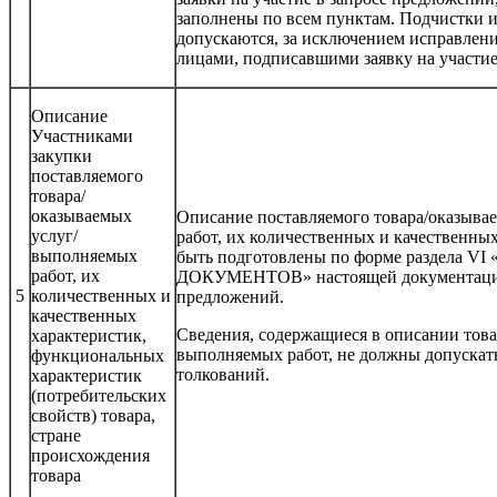
заполнены по всем пунктам. Подчистки и
допускаются, за исключением исправлен
лицами, подписавшими заявку на участие
Описание
Участниками
закупки
поставляемого
товара/
оказываемых
Описание поставляемого товара/оказыва
услуг/
работ, их количественных и качественны
выполняемых
быть подготовлены по форме раздела
работ, их
ДОКУМЕНТОВ» настоящей документации
5
количественных и
предложений.
качественных
Сведения, содержащиеся в описании това
характеристик,
выполняемых работ, не должны допуска
функциональных
толкований.
характеристик
(потребительских
свойств) товара,
стране
происхождения
товара