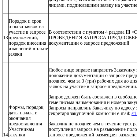
лицами, подписавшими заявку на участие
Порядок и срок
отзыва заявок на
участие в запросе
В соответствии с пунктом 4 раздела I
13
предложений,
ПРОВЕДЕНИЯ ЗАПРОСА ПРЕДЛОЖЕНИ
порядок внесения
документации о запросе предложений
изменений в такие
заявки
Любое лицо вправе направить Заказчику 
положений документации о запросе пред
позднее, чем за 3 (три) рабочих дня до д
заявок на участие в запросе предложений
Запрос должен быть составлен в свободн
теме письма наименования и номера зак
Формы, порядок,
Запросы направлять Заказчику по адресу
даты начала и
секретаря закупочной комиссии e-mail:
st
окончания
предоставления
Заказчик не позднее чем в течение трех р
Участникам
поступления запроса на разъяснение по
14
закупки
запросе предложений размещает разъясн