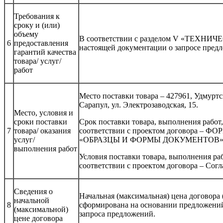
Требования к
сроку и (или)
объему
В соответствии с разделом V «ТЕХН
6
предоставления
настоящей документации о запросе пред
гарантий качества
товара/ услуг/
работ
Место поставки товара – 427961, Удмуртск
Сарапул, ул. Электрозаводская, 15.
Место, условия и
сроки поставки
Срок поставки товара, выполнения работ, 
7
товара/ оказания
соответствии с проектом договора – ФОР
услуг/
«ОБРАЗЦЫ И ФОРМЫ ДОКУМЕНТОВ». Д
выполнения работ
Условия поставки товара, выполнения раб
соответствии с проектом договора – Согл
Сведения о
Начальная (максимальная) цена договора (
начальной
8
сформирована на основании предложений
(максимальной)
запроса предложений.
цене договора