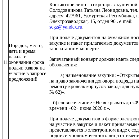
Контактное лицо – секретарь закупочной
Солодовникова Татьяна Леонидовна, тел.:
адресу: 427961, Удмуртская Республика, г.
Электрозаводская, 15, отдел 96
segz@yandex.ru
.
При подаче документов на бумажном носи
закупке и пакет прилагаемых документов
Порядок, место,
запечатанном конверте.
дата и время
начала и
Запечатанный конверт должен иметь сле
11
окончания срока
обозначения:
подачи заявок на
участие в запросе
а) наименование закупки: «Открытый
предложений
на право заключения договора подряда н
ремонту кровель корпусов завода для ну
№ 62)».
б) словосочетание «Не вскрывать до «09
времени «02» июня 2026 г.».
При подаче документов в форме электрон
на участие в закупке и пакет прилагаемы
представляются в электронном виде с со
подписи уполномоченного лица от имени