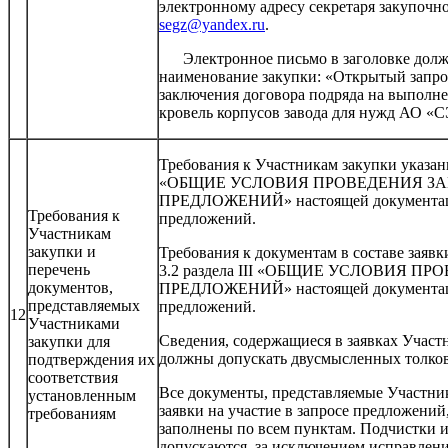
электронному адресу секретаря закупочно
segz@yandex.ru
.
Электронное письмо в заголовке долж
наименование закупки: «Открытый запро
заключения договора подряда на выполне
кровель корпусов завода для нужд АО «С
Требования к Участникам закупки указаны 
«ОБЩИЕ УСЛОВИЯ ПРОВЕДЕНИЯ З
ПРЕДЛОЖЕНИЙ» настоящей документаци
Требования к
предложений.
Участникам
закупки и
Требования к документам в составе заявк
перечень
3.2 раздела III «ОБЩИЕ УСЛОВИЯ П
документов,
ПРЕДЛОЖЕНИЙ» настоящей документаци
представляемых
предложений.
12
Участниками
Сведения, содержащиеся в заявках Участн
закупки для
должны допускать двусмысленных толко
подтверждения их
соответствия
Все документы, представляемые Участник
установленным
заявки на участие в запросе предложени
требованиям
заполнены по всем пунктам. Подчистки и
допускаются, за исключением исправлен