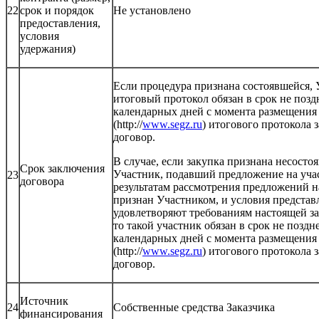
22
срок и порядок
Не установлено
предоставления,
условия
удержания)
Если процедура признана состоявшейся,
итоговый протокол обязан в срок не позд
календарных дней с момента размещения 
(http://
www.segz.ru
) итогового протокола 
договор.
В случае, если закупка признана несосто
Срок заключения
Участник, подавший предложение на учас
23
договора
результатам рассмотрения предложений на
признан Участником, и условия предста
удовлетворяют требованиям настоящей з
то такой участник обязан в срок не поздн
календарных дней с момента размещения 
(http://
www.segz.ru
) итогового протокола 
договор.
Источник
24
Собственные средства Заказчика
финансирования