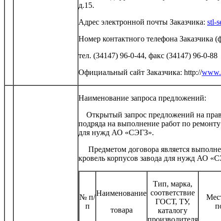
д.15.
Адрес электронной почты Заказчика:
stl-
Номер контактного телефона Заказчика (ф
тел. (34147) 96-0-44, факс (34147) 96-0-88
Официальный сайт Заказчика: http://
www.s
Наименование запроса предложений:
Открытый запрос предложений на право
подряда на выполнение работ по ремонту
для нужд АО «СЭГЗ».
Предметом договора является выполнен
кровель корпусов завода для нужд АО «С
Тип, марка,
соответствие
Наименование
№ п/
Мест
ГОСТ, ТУ,
п
п
товара
каталогу
производителя