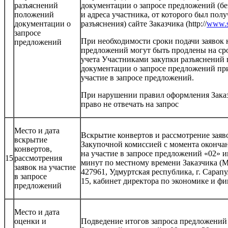
разъяснений
документации о запросе предложений (бе
положений
и адреса участника, от которого был полу
документации о
разъяснения) сайте Заказчика (http://
www.s
запросе
При необходимости сроки подачи заявок н
предложений
предложений могут быть продлены на сро
учета Участниками закупки разъяснений
документации о запросе предложений при
участие в запросе предложений.
При нарушении правил оформления Заказч
право не отвечать на запрос
Место и дата
Вскрытие конвертов и рассмотрение заяв
вскрытие
Закупочной комиссией с момента окончан
конвертов,
на участие в запросе предложений «02» ию
15
рассмотрения
минут по местному времени Заказчика (М
заявок на участие
427961, Удмуртская республика, г. Сарапу
в запросе
15, кабинет директора по экономике и ф
предложений
Место и дата
оценки и
Подведение итогов запроса предложений 