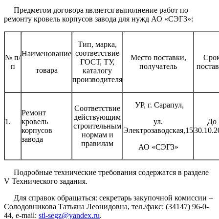
Предметом договора является выполнение работ по
ремонту кровель корпусов завода для нужд АО «СЭГЗ»:
Тип, марка,
соответствие
Наименование
№ п/
Место поставки,
Сро
ГОСТ, ТУ,
п
получатель
поста
товара
каталогу
производителя
УР, г. Сарапул,
Соответствие
Ремонт
действующим
1.
кровель
ул.
До
строительным
корпусов
Электрозаводская,15
30.10.2
нормам и
завода
правилам
АО «СЭГЗ»
Подробные технические требования содержатся в разделе
V Технического задания.
Для справок обращаться: секретарь закупочной комиссии –
Солодовникова Татьяна Леонидовна, тел./факс: (34147) 96-0-
44, e-mail:
stl-segz@yandex.ru
.