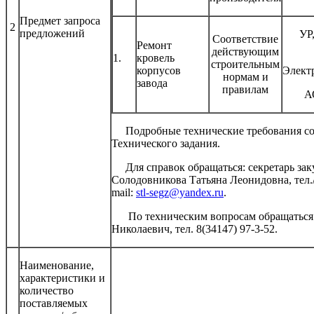
Предмет запроса
2
предложений
УР,
Соответствие
Ремонт
действующим
1.
кровель
строительным
корпусов
Элект
нормам и
завода
правилам
А
Подробные технические требования сод
Технического задания.
Для справок обращаться: секретарь зак
Солодовникова Татьяна Леонидовна, тел./ф
mail:
stl-segz@yandex.ru
.
По техническим вопросам обращаться 
Николаевич, тел. 8(34147) 97-3-52.
Наименование,
характеристики и
количество
поставляемых