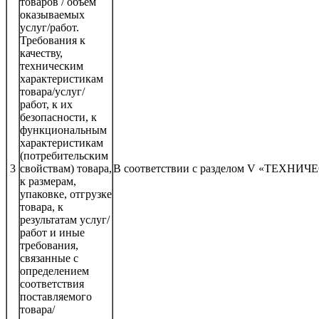
товаров / объем
оказываемых
услуг/работ.
Требования к
качеству,
техническим
характеристикам
товара/услуг/
работ, к их
безопасности, к
функциональным
характеристикам
(потребительским
3
свойствам) товара,
В соответствии с разделом V «ТЕХ
к размерам,
упаковке, отгрузке
товара, к
результатам услуг/
работ и иные
требования,
связанные с
определением
соответствия
поставляемого
товара/