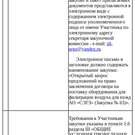
закупке и пакет прилагаемых
документов представляются в
электронном виде с
содержанием электронной
подписи уполномоченного
лица от имени Участника по
электронному адресу
секретаря закупочной
комиссии - e-mail:
stl-
segz@yandex.ru
.
Электронное письмо в
заголовке должно содержать
наименование закупки:
«Открытый запрос
предложений на право
заключения договора на
поставку оборудования для
фильтрации воздуха для нужд
АО «СЭГЗ» (Закупка № 63)».
Требования к Участникам
закупки указаны в пункте 1.6
раздела III «ОБЩИЕ
УСЛОВИЯ ПРОВЕДЕНИЯ