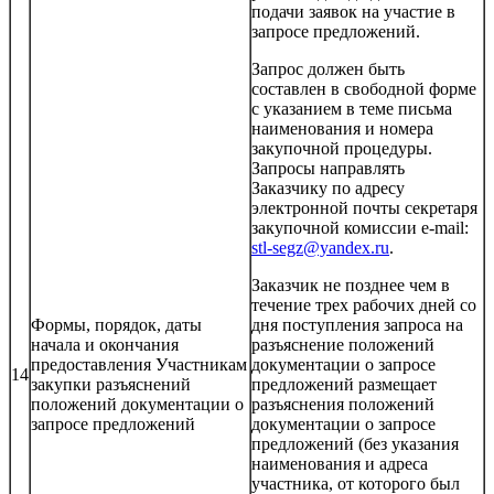
подачи заявок на участие в
запросе предложений.
Запрос должен быть
составлен в свободной форме
с указанием в теме письма
наименования и номера
закупочной процедуры.
Запросы направлять
Заказчику по адресу
электронной почты секретаря
закупочной комиссии e-mail:
stl-segz@yandex.ru
.
Заказчик не позднее чем в
течение трех рабочих дней со
Формы, порядок, даты
дня поступления запроса на
начала и окончания
разъяснение положений
предоставления Участникам
документации о запросе
14
закупки разъяснений
предложений размещает
положений документации о
разъяснения положений
запросе предложений
документации о запросе
предложений (без указания
наименования и адреса
участника, от которого был