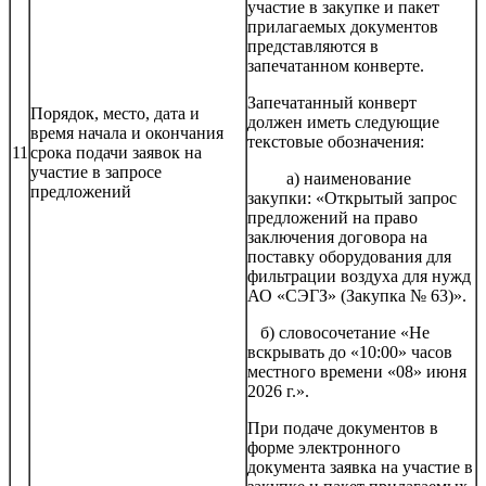
участие в закупке и пакет
прилагаемых документов
представляются в
запечатанном конверте.
Запечатанный конверт
Порядок, место, дата и
должен иметь следующие
время начала и окончания
текстовые обозначения:
11
срока подачи заявок на
участие в запросе
а) наименование
предложений
закупки: «Открытый запрос
предложений на право
заключения договора на
поставку оборудования для
фильтрации воздуха для нужд
АО «СЭГЗ» (Закупка № 63)».
б) словосочетание «Не
вскрывать до «10:00» часов
местного времени «08» июня
2026 г.».
При подаче документов в
форме электронного
документа заявка на участие в