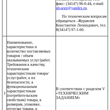
факс: (34147) 96-0-44, e-mail:
stl-segz@yandex.ru
.
По техническим вопросам
обращаться –Журавлев
Константин Леонидович, тел.
8(34147) 97-1-60.
Наименование,
характеристики и
количество поставляемых
товаров / объем
оказываемых услуг/работ.
Требования к качеству,
техническим
характеристикам товара/
услуг/работ, к их
безопасности, к
функциональным
В соответствии с разделом V
характеристикам
3
«ТЕХНИЧЕСКИМ
(потребительским
ЗАДАНИЕМ»
свойствам) товара, к
размерам, упаковке,
отгрузке товара, к