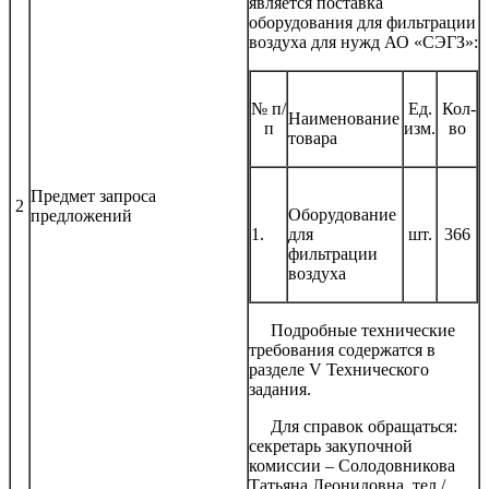
является поставка
оборудования для фильтрации
воздуха для нужд АО «СЭГЗ»:
№ п/
Ед.
Кол-
Наименование
п
изм.
во
товара
Предмет запроса
2
Оборудование
предложений
1.
для
шт.
366
фильтрации
воздуха
Подробные технические
требования содержатся в
разделе V Технического
задания.
Для справок обращаться:
секретарь закупочной
комиссии – Солодовникова
Татьяна Леонидовна, тел./