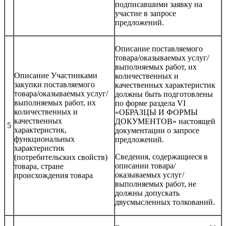
подписавшими заявку на
участие в запросе
предложений.
Описание поставляемого
товара/оказываемых услуг/
выполняемых работ, их
Описание Участниками
количественных и
закупки поставляемого
качественных характеристик
товара/оказываемых услуг/
должны быть подготовлены
выполняемых работ, их
по форме раздела VI
количественных и
«ОБРАЗЦЫ И ФОРМЫ
качественных
ДОКУМЕНТОВ» настоящей
5
характеристик,
документации о запросе
функциональных
предложений.
характеристик
Сведения, содержащиеся в
(потребительских свойств)
описании товара/
товара, стране
оказываемых услуг/
происхождения товара
выполняемых работ, не
должны допускать
двусмысленных толкований.