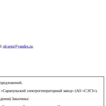
l:
stl-segz@yandex.ru
.
 предложений.
 «Сарапульский электрогенераторный завод» (АО «СЭГЗ»).
дения) Заказчика: