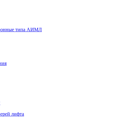
хронные типа АИМЛ
ния
Р
верей лифта