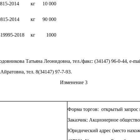
815-2014
кг
10 000
0815-2014
кг
90 000
619995-2018
кг
1000
овникова Татьяна Леонидовна, тел./факс: (34147) 96-0-44, e-mai
ратовна, тел. 8(34147) 97-7-93.
Изменение 3
Форма торгов: открытый запрос
Заказчик: Акционерное общество
Юридический адрес (место нахож