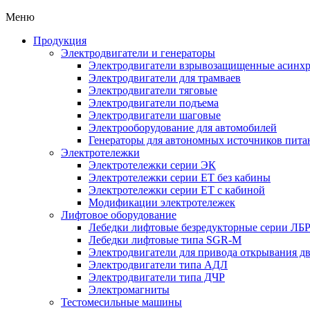
Меню
Продукция
Электродвигатели и генераторы
Электродвигатели взрывозащищенные асин
Электродвигатели для трамваев
Электродвигатели тяговые
Электродвигатели подъема
Электродвигатели шаговые
Электрооборудование для автомобилей
Генераторы для автономных источников пита
Электротележки
Электротележки серии ЭК
Электротележки серии ЕТ без кабины
Электротележки серии ЕТ с кабиной
Модификации электротележек
Лифтовое оборудование
Лебедки лифтовые безредукторные серии ЛБ
Лебедки лифтовые типа SGR-M
Электродвигатели для привода открывания д
Электродвигатели типа АДЛ
Электродвигатели типа ДЧР
Электромагниты
Тестомесильные машины