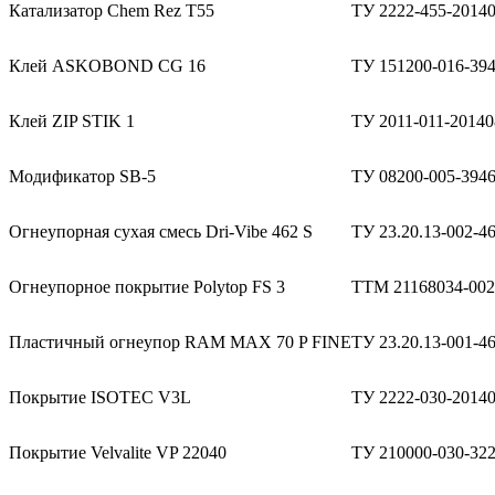
Катализатор Chem Rez T55
ТУ 2222-455-2014
Клей ASKOBOND CG 16
ТУ 151200-016-39
Клей ZIP STIK 1
ТУ 2011-011-20140
Модификатор SB-5
ТУ 08200-005-394
Огнеупорная сухая смесь Dri-Vibe 462 S
ТУ 23.20.13-002-4
Огнеупорное покрытие Polytop FS 3
ТТМ 21168034-002
Пластичный огнеупор RAM MAX 70 P FINE
ТУ 23.20.13-001-4
Покрытие ISOTEC V3L
ТУ 2222-030-2014
Покрытие Velvalite VP 22040
ТУ 210000-030-32