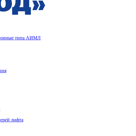
хронные типа АИМЛ
ния
Р
верей лифта