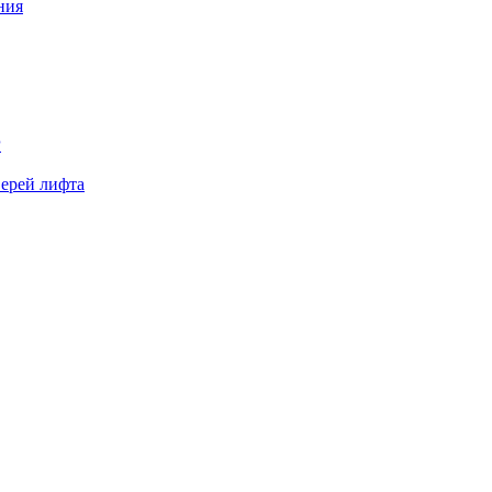
ния
Р
верей лифта