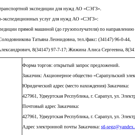
 транспортной экспедиции для нужд АО «СЭГЗ».
но-экспедиционных услуг для нужд АО «СЭГЗ»:
педиции прямой машиной (до грузополучателя) по направлению г
 Солодовникова Татьяна Леонидовна, тел./факс: (34147) 96-
андрович, 8(34147) 97-7-17; Жижина Алиса Сергеевна, 8(3414
Форма торгов: открытый запрос предложений.
Заказчик: Акционерное общество «Сарапульский эле
Юридический адрес (место нахождения) Заказчика:
427961, Удмуртская Республика, г. Сарапул, ул. Электр
Почтовый адрес Заказчика:
427961, Удмуртская Республика, г. Сарапул, ул. Электр
Адрес электронной почты Заказчика:
stl-segz@yandex.