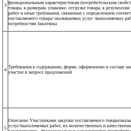
функциональным характеристикам (потребительским свойст
3
товара, к размерам, упаковке, отгрузке товара, к результатам 
работ и иные требования, связанные с определением соотве
поставляемого товара/ оказываемых услуг /выполняемых ра
потребностям Заказчика
Требования к содержанию, форме, оформлению и составу за
4
участие в запросе предложений
Описание Участниками закупки поставляемого товара/оказ
услуг/выполняемых работ, их количественных и качественн
5
характеристик, функциональных характеристик (потребите