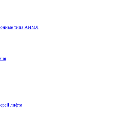
хронные типа АИМЛ
ния
Р
верей лифта