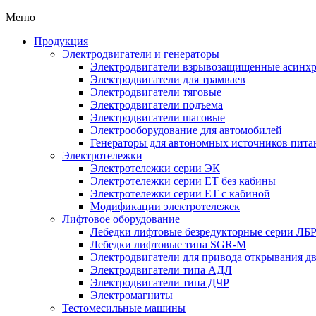
Меню
Продукция
Электродвигатели и генераторы
Электродвигатели взрывозащищенные асин
Электродвигатели для трамваев
Электродвигатели тяговые
Электродвигатели подъема
Электродвигатели шаговые
Электрооборудование для автомобилей
Генераторы для автономных источников пита
Электротележки
Электротележки серии ЭК
Электротележки серии ЕТ без кабины
Электротележки серии ЕТ с кабиной
Модификации электротележек
Лифтовое оборудование
Лебедки лифтовые безредукторные серии ЛБ
Лебедки лифтовые типа SGR-M
Электродвигатели для привода открывания д
Электродвигатели типа АДЛ
Электродвигатели типа ДЧР
Электромагниты
Тестомесильные машины