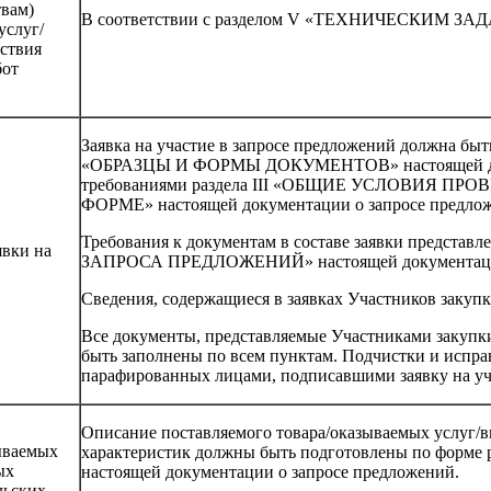
вам)
В соответствии с разделом V «ТЕХНИЧЕСКИМ З
услуг/
тствия
бот
Заявка на участие в запросе предложений должна быт
«ОБРАЗЦЫ И ФОРМЫ ДОКУМЕНТОВ» настоящей докум
требованиями раздела III «ОБЩИЕ УСЛОВИЯ
ФОРМЕ» настоящей документации о запросе предло
Требования к документам в составе заявки предс
явки на
ЗАПРОСА ПРЕДЛОЖЕНИЙ» настоящей документации 
Сведения, содержащиеся в заявках Участников закуп
Все документы, представляемые Участниками закупки 
быть заполнены по всем пунктам. Подчистки и испра
парафированных лицами, подписавшими заявку на уч
Описание поставляемого товара/оказываемых услуг/в
ываемых
характеристик должны быть подготовлены по фо
ых
настоящей документации о запросе предложений.
льских