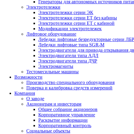
Генераторы для автономных источников пита
Электротележки
Электротележки серии ЭК
Электротележки серии ЕТ без кабины
Электротележки серии ЕТ с кабиной
Модификации электротележек
Лифтовое оборудование
Лебедки лифтовые безредукторные серии ЛБ
Лебедки лифтовые типа SGR-M
Электродвигатели для привода открывания д
Электродвигатели типа АДЛ
Электродвигатели типа ДЧР
Электромагниты
Тестомесильные машины
Возможности
Производство специального оборудования
Поверка и калибровка средств измерений
Компания
О заводе
Акционерам и инвесторам
Общее собрание акционеров
Корпоративное управление
Раскрытие информации
Корпоративный контроль
Социальные объекты