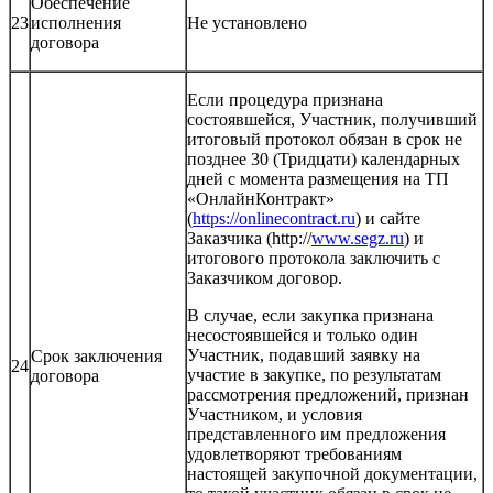
Обеспечение
23
исполнения
Не установлено
договора
Если процедура признана
состоявшейся, Участник, получивший
итоговый протокол обязан в срок не
позднее 30 (Тридцати) календарных
дней с момента размещения на ТП
«ОнлайнКонтракт»
(
https://onlinecontract.ru
) и сайте
Заказчика (http://
www.segz.ru
) и
итогового протокола заключить с
Заказчиком договор.
В случае, если закупка признана
несостоявшейся и только один
Участник, подавший заявку на
Срок заключения
24
участие в закупке, по результатам
договора
рассмотрения предложений, признан
Участником, и условия
представленного им предложения
удовлетворяют требованиям
настоящей закупочной документации,