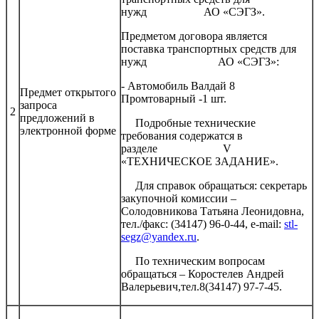
нужд АО «СЭГЗ».
Предметом договора является
поставка транспортных средств для
нужд АО «СЭГЗ»:
- Автомобиль Валдай 8
Предмет открытого
Промтоварный -1 шт.
запроса
2
предложений в
Подробные технические
электронной форме
требования содержатся в
разделе V
«ТЕХНИЧЕСКОЕ ЗАДАНИЕ».
Для справок обращаться: секретарь
закупочной комиссии –
Солодовникова Татьяна Леонидовна,
тел./факс: (34147) 96-0-44, e-mail:
stl-
segz@yandex.ru
.
По техническим вопросам
обращаться – Коростелев Андрей
Валерьевич,тел.8(34147) 97-7-45.