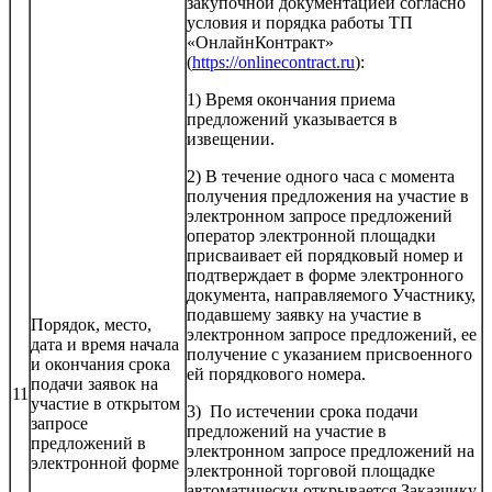
закупочной документацией согласно
условия и порядка работы ТП
«ОнлайнКонтракт»
(
https://onlinecontract.ru
):
1) Время окончания приема
предложений указывается в
извещении.
2) В течение одного часа с момента
получения предложения на участие в
электронном запросе предложений
оператор электронной площадки
присваивает ей порядковый номер и
подтверждает в форме электронного
документа, направляемого Участнику,
подавшему заявку на участие в
Порядок, место,
электронном запросе предложений, ее
дата и время начала
получение с указанием присвоенного
и окончания срока
ей порядкового номера.
подачи заявок на
11
участие в открытом
3) По истечении срока подачи
запросе
предложений на участие в
предложений в
электронном запросе предложений на
электронной форме
электронной торговой площадке
автоматически открывается Заказчику