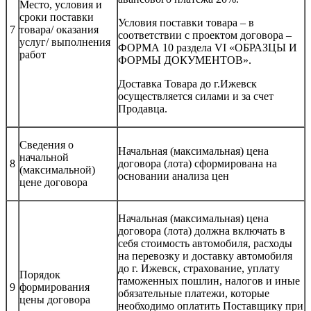
Место, условия и
сроки поставки
Условия поставки товара – в
7
товара/ оказания
соответствии с проектом договора –
услуг/ выполнения
ФОРМА 10 раздела VI «ОБРАЗЦЫ И
работ
ФОРМЫ ДОКУМЕНТОВ».
Доставка Товара до г.Ижевск
осуществляется силами и за счет
Продавца.
Сведения о
Начальная (максимальная) цена
начальной
8
договора (лота) сформирована на
(максимальной)
основании анализа цен
цене договора
Начальная (максимальная) цена
договора (лота) должна включать в
себя стоимость автомобиля, расходы
на перевозку и доставку автомобиля
до г. Ижевск, страхование, уплату
Порядок
таможенных пошлин, налогов и иные
9
формирования
обязательные платежи, которые
цены договора
необходимо оплатить Поставщику при