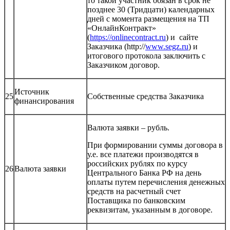
то такой участник обязан в срок не
позднее 30 (Тридцати) календарных
дней с момента размещения на ТП
«ОнлайнКонтракт»
(
https://onlinecontract.ru
) и сайте
Заказчика (http://
www.segz.ru
) и
итогового протокола заключить с
Заказчиком договор.
Источник
25
Собственные средства Заказчика
финансирования
Валюта заявки – рубль.
При формировании суммы договора в
у.е. все платежи производятся в
российских рублях по курсу
26
Валюта заявки
Центрального Банка РФ на день
оплаты путем перечисления денежных
средств на расчетный счет
Поставщика по банковским
реквизитам, указанным в договоре.