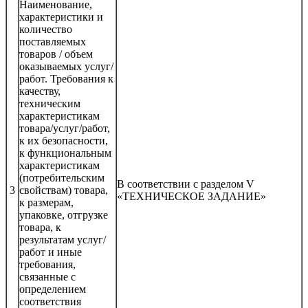
Наименование,
характеристики и
количество
поставляемых
товаров / объем
оказываемых услуг/
работ. Требования к
качеству,
техническим
характеристикам
товара/услуг/работ,
к их безопасности,
к функциональным
характеристикам
(потребительским
В соответствии с разделом V
3
свойствам) товара,
«ТЕХНИЧЕСКОЕ ЗАДАНИЕ»
к размерам,
упаковке, отгрузке
товара, к
результатам услуг/
работ и иные
требования,
связанные с
определением
соответствия