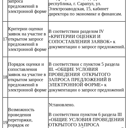
запроса
республика, г. Сарапул, ул.
предложений в
Электрозаводская, 15, кабинет
электронной форме
директора по экономике и финансам.
Критерии оценки
В соответствии разделом IV
заявок на участие в
«КРИТЕРИИ ОЦЕНКИ И
17
открытом запросе
СОПОСТАВЛЕНИЯ ЗАЯВОК» к
предложений в
документации о запросе предложений.
электронной форме
Порядок оценки и
В соответствии с пунктом 5 раздела
сопоставления
III. «ОБЩИЕ УСЛОВИЯ
заявок на участие в
ПРОВЕДЕНИЯ ОТКРЫТОГО
18
открытом запросе
ЗАПРОСА ПРЕДЛОЖЕНИЙ В
предложений в
ЭЛЕКТРОННОЙ ФОРМЕ» к
электронной форме
документации о запросе предложений
Установлено.
Возможность
В соответствии пунктом 6 раздела III
проведения
«ОБЩИЕ УСЛОВИЯ ПРОВЕДЕНИЯ
переторжки,
19
ОТКРЫТОГО ЗАПРОСА
порядок ее