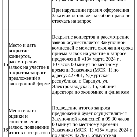
При нарушении правил оформления
Заказчик оставляет за собой право не
отвечать на запрос
Вскрытие конвертов и рассмотрение
заявок осуществляется Закупочной
Место и дата
комиссией с момента окончания срока
вскрытие
приема заявок на участие в запросе
конвертов,
предложений «13» марта 2024 г.,
рассмотрения
15
10 часов 00 минут по местному
заявок на участие в
времени Заказчика (МСК+1) по
открытом запросе
адресу: 427961, Удмуртская
предложений в
республика, г. Сарапул, ул.
электронной форме
Электрозаводская, 15, кабинет
директора по экономике и финансам
Подведение итогов запроса
Место и дата
предложений будет осуществляться
оценки и
Закупочной комиссией в 09:30 часов
сопоставления
00 минут по местному времени
заявок, подведение
16
Заказчика (МСК+1) «15» марта 2024 г.
итогов в открытого
по адресу: 427961, Удмуртская