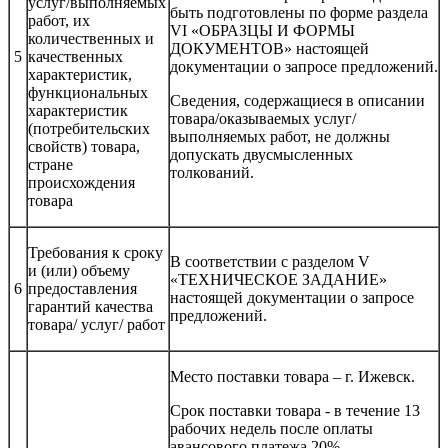
услуг/выполняемых
быть подготовлены по форме раздела
работ, их
VI «ОБРАЗЦЫ И ФОРМЫ
количественных и
ДОКУМЕНТОВ» настоящей
5
качественных
документации о запросе предложений.
характеристик,
функциональных
Сведения, содержащиеся в описании
характеристик
товара/оказываемых услуг/
(потребительских
выполняемых работ, не должны
свойств) товара,
допускать двусмысленных
стране
толкований.
происхождения
товара
Требования к сроку
В соответствии с разделом V
и (или) объему
«ТЕХНИЧЕСКОЕ ЗАДАНИЕ»
6
предоставления
настоящей документации о запросе
гарантий качества
предложений.
товара/ услуг/ работ
Место поставки товара – г. Ижевск.
Срок поставки товара - в течение 13
рабочих недель после оплаты
авансового платежа 20%.