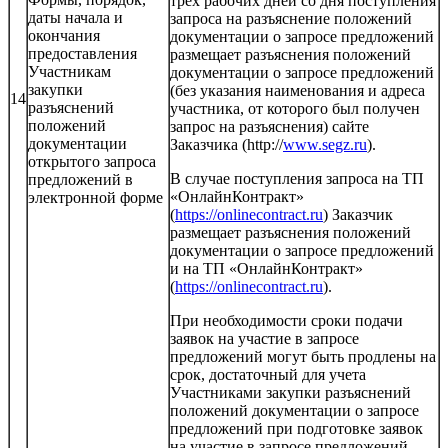
трех рабочих дней со дня поступления
даты начала и
запроса на разъяснение положений
окончания
документации о запросе предложений
предоставления
размещает разъяснения положений
Участникам
документации о запросе предложений
закупки
(без указания наименования и адреса
14
разъяснений
участника, от которого был получен
положений
запрос на разъяснения) сайте
документации
Заказчика (http://
www.segz.ru
).
открытого запроса
В случае поступления запроса на ТП
предложений в
«ОнлайнКонтракт»
электронной форме
(
https://onlinecontract.ru
) Заказчик
размещает разъяснения положений
документации о запросе предложений
и на ТП «ОнлайнКонтракт»
(
https://onlinecontract.ru
).
При необходимости сроки подачи
заявок на участие в запросе
предложений могут быть продлены на
срок, достаточный для учета
Участниками закупки разъяснений
положений документации о запросе
предложений при подготовке заявок
на участие в запросе предложений.