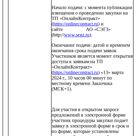
Начало подачи: с момента публикации
извещения о проведении закупки на
ТП «ОнлайнКонтракт»
(
https://onlinecontract.ru
) и
сайте АО «СЭГЗ»
(http://
www.segz.ru
).
Окончание подачи: датой и временем
окончания срока подачи заявок
Участников является момент открытия
доступа к заявкам на ТП
«ОнлайнКонтракт»
(
https://onlinecontract.ru
) «13» марта
2024 г., 10 часов 00 минут по
местному времени Заказчика
(МСК+1).
Для участия в открытом запросе
предложений в электронной форме
участник процедуры закупки подает
заявку в электронной форме в срок и
по форме, которые установлены