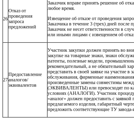
Заказчик вправе принять решение об отка
любое время.
Отказ от
проведения
Извещение об отказе от проведения запр
26
запроса
Заказчика в течение 3 (трех) дней после
предложений
Заказчик не несет ответственности в сл
или иными лицами с извещением об отка
Участник закупки должен принять во вни
закупке на товарные знаки, знаки обслу
патенты, полезные модели, промышленны
рекомендательный, а не обязательный ха
представить в своей заявке на участие в 
Предоставление
обслуживания, фирменные наименования,
27
аналогов/
произведенные замены совместимы между
эквивалентов
(ЭКВИВАЛЕНТЫ) или превосходят по каче
условиях (АНАЛОГИ). Участник процеду
«аналог» должен предоставить с заявкой
предлагаемого изделия, габаритный черте
предложить соответствующие ТУ завода-и