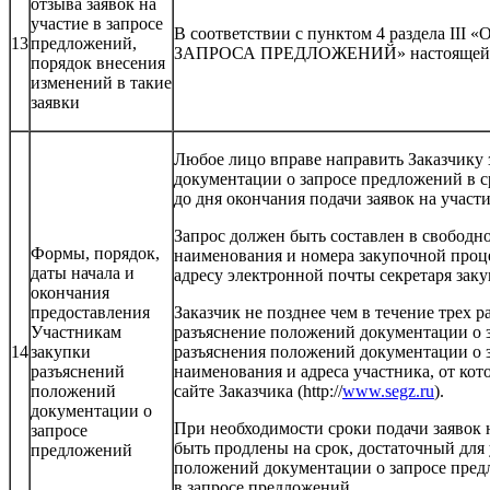
отзыва заявок на
участие в запросе
В соответствии с пунктом 4 раздела
13
предложений,
ЗАПРОСА ПРЕДЛОЖЕНИЙ» настоящей до
порядок внесения
изменений в такие
заявки
Любое лицо вправе направить Заказчику 
документации о запросе предложений в сро
до дня окончания подачи заявок на участ
Запрос должен быть составлен в свободно
Формы, порядок,
наименования и номера закупочной проце
даты начала и
адресу электронной почты секретаря заку
окончания
предоставления
Заказчик не позднее чем в течение трех р
Участникам
разъяснение положений документации о 
14
закупки
разъяснения положений документации о з
разъяснений
наименования и адреса участника, от кот
положений
сайте Заказчика (http://
www.segz.ru
).
документации о
При необходимости сроки подачи заявок 
запросе
быть продлены на срок, достаточный для
предложений
положений документации о запросе предл
в запросе предложений.