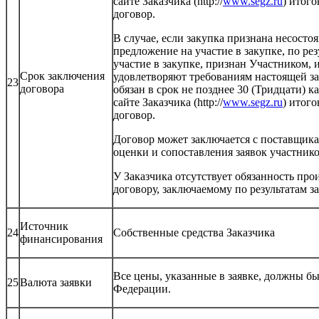
сайте Заказчика (http://
www.segz.ru
) итог
договор.
В случае, если закупка признана несост
предложение на участие в закупке, по ре
участие в закупке, признан Участником,
Срок заключения
удовлетворяют требованиям настоящей за
23
договора
обязан в срок не позднее 30 (Тридцати) 
сайте Заказчика (http://
www.segz.ru
) итог
договор.
Договор может заключается с поставщикам
оценки и сопоставления заявок участнико
У Заказчика отсутствует обязанность пр
договору, заключаемому по результатам з
Источник
24
Собственные средства Заказчика
финансирования
Все цены, указанные в заявке, должны б
25
Валюта заявки
Федерации.