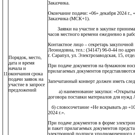
Заказчика.
Окончание подачи: «06» декабря 2024 г.,
Заказчика (МСК+1).
Заявки на участие в закупке принимаютс
часов местного времени ежедневно в раб
Контактное лицо – секретарь закупочной
Леонидовна, тел.: (34147) 96-0-44 по
г. Сарапул, ул. Электрозаводская, 15, отдел
Порядок, место,
дата и время
При подаче документов на бумажном носит
начала и
прилагаемых документов представляются 
11
окончания срока
подачи заявок на
Запечатанный конверт должен иметь сле
участие в запросе
предложений
а) наименование закупки: «Открытый 
договора поставки материалов для нужд 
б) словосочетание «Не вскрывать до «10
2024 г.».
При подаче документов в форме электронн
и пакет прилагаемых документов предста
электронной подписи уполномоченного л