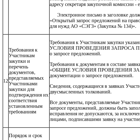
адресу секретаря закупочной комиссии - e
Электронное письмо в заголовке должн
«Открытый запрос предложений на право
для нужд АО «СЭГЗ» (Закупка № 134)».
Требования к Участникам закупки указан
УСЛОВИЯ ПРОВЕДЕНИЯ ЗАПРОСА ПРЕ
Требования к
о запросе предложений.
Участникам
закупки и
Требования к документам в составе заявки
перечень
«ОБЩИЕ УСЛОВИЯ ПРОВЕДЕНИЯ ЗАП
документов,
документации о запросе предложений.
представляемых
12
Участниками
Сведения, содержащиеся в заявках Участ
закупки для
двусмысленных толкований.
подтверждения их
соответствия
Все документы, представляемые Участника
установленным
запросе предложений, должны быть запо
требованиям
исправления не допускаются, за исключ
лицами, подписавшими заявку на участие
Порядок и срок