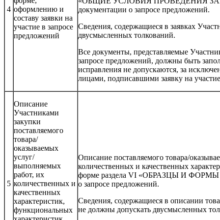
форме,
«ОБЩИЕ УСЛОВИЯ ПРОВЕДЕНИЯ ЗАП
4
оформлению и
документации о запросе предложений.
составу заявки на
Сведения, содержащиеся в заявках Участ
участие в запросе
двусмысленных толкований.
предложений
Все документы, представляемые Участника
запросе предложений, должны быть запо
исправления не допускаются, за исключ
лицами, подписавшими заявку на участие
Описание
Участниками
закупки
поставляемого
товара/
оказываемых
услуг/
Описание поставляемого товара/оказыва
выполняемых
количественных и качественных характе
работ, их
форме раздела VI «ОБРАЗЦЫ И ФОРМЫ
5
количественных и
о запросе предложений.
качественных
Сведения, содержащиеся в описании тов
характеристик,
не должны допускать двусмысленных тол
функциональных
характеристик