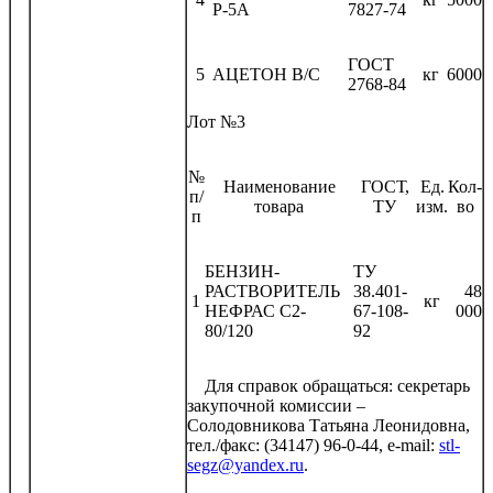
Р-5А
7827-74
ГОСТ
5
АЦЕТОН В/С
кг
6000
2768-84
Лот №3
№
Наименование
ГОСТ,
Ед.
Кол-
п/
товара
ТУ
изм.
во
п
БЕНЗИН-
ТУ
РАСТВОРИТЕЛЬ
38.401-
48
1
кг
НЕФРАС С2-
67-108-
000
80/120
92
Для справок обращаться: секретарь
закупочной комиссии –
Солодовникова Татьяна Леонидовна,
тел./факс: (34147) 96-0-44, e-mail:
stl-
segz@yandex.ru
.