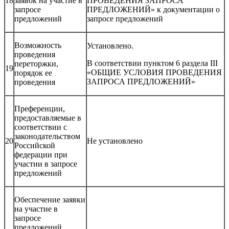
18
заявок на участие в
ПРОВЕДЕНИЯ ЗАПРОСА
запросе
ПРЕДЛОЖЕНИЙ» к документации о
предложений
запросе предложений
Возможность
Установлено.
проведения
В соответствии пунктом 6 раздела III
переторжки,
19
«ОБЩИЕ УСЛОВИЯ ПРОВЕДЕНИЯ
порядок ее
ЗАПРОСА ПРЕДЛОЖЕНИЙ»
проведения
Преференции,
предоставляемые в
соответствии с
законодательством
20
Не установлено
Российской
федерации при
участии в запросе
предложений
Обеспечение заявки
на участие в
запросе
предложений