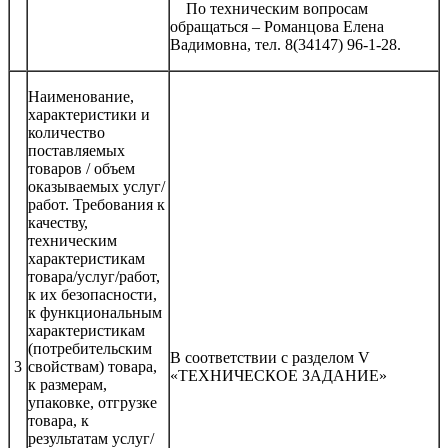
По техническим вопросам
обращаться – Романцова Елена
Вадимовна, тел. 8(34147) 96-1-28.
Наименование,
характеристики и
количество
поставляемых
товаров / объем
оказываемых услуг/
работ. Требования к
качеству,
техническим
характеристикам
товара/услуг/работ,
к их безопасности,
к функциональным
характеристикам
(потребительским
В соответствии с разделом V
3
свойствам) товара,
«ТЕХНИЧЕСКОЕ ЗАДАНИЕ»
к размерам,
упаковке, отгрузке
товара, к
результатам услуг/