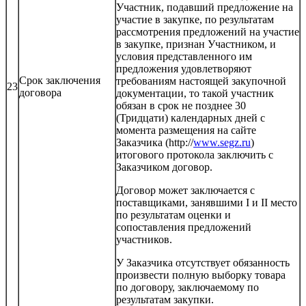
Участник, подавший предложение на
участие в закупке, по результатам
рассмотрения предложений на участие
в закупке, признан Участником, и
условия представленного им
предложения удовлетворяют
Срок заключения
требованиям настоящей закупочной
23
договора
документации, то такой участник
обязан в срок не позднее 30
(Тридцати) календарных дней с
момента размещения на сайте
Заказчика (http://
www.segz.ru
)
итогового протокола заключить с
Заказчиком договор.
Договор может заключается с
поставщиками, занявшими I и II место
по результатам оценки и
сопоставления предложений
участников.
У Заказчика отсутствует обязанность
произвести полную выборку товара
по договору, заключаемому по
результатам закупки.