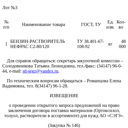
Лот №3
№
Ед.
Кол-
Наименование товара
ГОСТ, ТУ
п/п
изм.
во
БЕНЗИН-РАСТВОРИТЕЛЬ
ТУ 38.401-67-
48
1
кг
НЕФРАС С2-80/120
108-92
000
Для справок обращаться: секретарь закупочной комиссии –
Солодовникова Татьяна Леонидовна, тел./факс: (34147) 96-0-
44, e-mail:
stl-segz@yandex.ru
.
По техническим вопросам обращаться – Романцова Елена
Вадимовна, тел. 8(34147) 96-1-28.
ИЗВЕЩЕНИЕ
о проведении открытого запроса предложений на право
заключения договора поставки материалов (Ортоксилол,
толуол, растворители в ассортименте) для нужд АО «СЭГЗ».
(Закупка № 146)