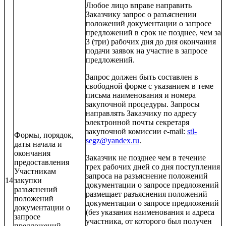
Любое лицо вправе направить
Заказчику запрос о разъяснении
положений документации о запросе
предложений в срок не позднее, чем за
3 (три) рабочих дня до дня окончания
подачи заявок на участие в запросе
предложений.
Запрос должен быть составлен в
свободной форме с указанием в теме
письма наименования и номера
закупочной процедуры. Запросы
направлять Заказчику по адресу
электронной почты секретаря
закупочной комиссии e-mail:
stl-
Формы, порядок,
segz@yandex.ru
.
даты начала и
окончания
Заказчик не позднее чем в течение
предоставления
трех рабочих дней со дня поступления
Участникам
запроса на разъяснение положений
14
закупки
документации о запросе предложений
разъяснений
размещает разъяснения положений
положений
документации о запросе предложений
документации о
(без указания наименования и адреса
запросе
участника, от которого был получен
предложений