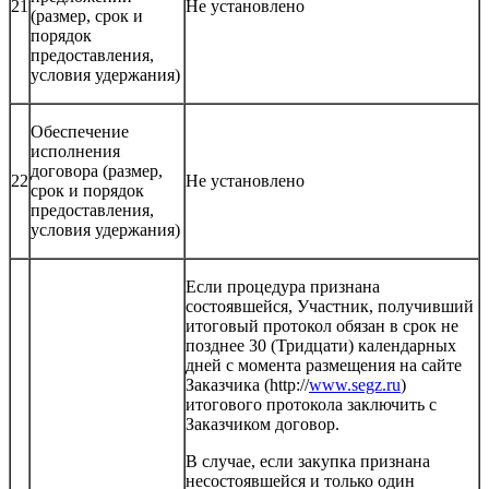
21
Не установлено
(размер, срок и
порядок
предоставления,
условия удержания)
Обеспечение
исполнения
договора (размер,
22
Не установлено
срок и порядок
предоставления,
условия удержания)
Если процедура признана
состоявшейся, Участник, получивший
итоговый протокол обязан в срок не
позднее 30 (Тридцати) календарных
дней с момента размещения на сайте
Заказчика (http://
www.segz.ru
)
итогового протокола заключить с
Заказчиком договор.
В случае, если закупка признана
несостоявшейся и только один