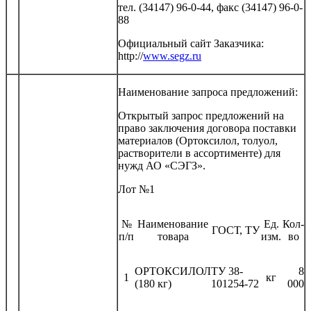
тел. (34147) 96-0-44, факс (34147) 96-0-
88
Официальный сайт Заказчика:
http://
www.segz.ru
Наименование запроса предложений:
Открытый запрос предложений на
право заключения договора поставки
материалов (Ортоксилол, толуол,
растворители в ассортименте) для
нужд АО «СЭГЗ».
Лот №1
№
Наименование
Ед.
Кол-
ГОСТ, ТУ
п/п
товара
изм.
во
ОРТОКСИЛОЛ
ТУ 38-
8
1
кг
(180 кг)
101254-72
000