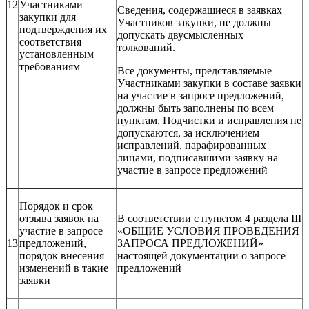
12
Участниками
Сведения, содержащиеся в заявках
закупки для
Участников закупки, не должны
подтверждения их
допускать двусмысленных
соответствия
толкований.
установленным
требованиям
Все документы, представляемые
Участниками закупки в составе заявки
на участие в запросе предложений,
должны быть заполнены по всем
пунктам. Подчистки и исправления не
допускаются, за исключением
исправлений, парафированных
лицами, подписавшими заявку на
участие в запросе предложений
Порядок и срок
отзыва заявок на
В соответствии с пунктом 4 раздела III
участие в запросе
«ОБЩИЕ УСЛОВИЯ ПРОВЕДЕНИЯ
13
предложений,
ЗАПРОСА ПРЕДЛОЖЕНИЙ»
порядок внесения
настоящей документации о запросе
изменений в такие
предложений
заявки