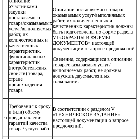
Описание
Участниками
Описание поставляемого товара/
закупки
оказываемых услуг/выполняемых
поставляемого
работ, их количественных и
товара/оказываемых
качественных характеристик должны
услуг/выполняемых
быть подготовлены по форме раздела
работ, их
VI «ОБРАЗЦЫ И ФОРМЫ
количественных и
ДОКУМЕНТОВ» настоящей
5
качественных
документации о запросе предложений.
характеристик,
функциональных
Сведения, содержащиеся в описании
характеристик
товара/оказываемых услуг/
(потребительских
выполняемых работ, не должны
свойств) товара,
допускать двусмысленных
стране
толкований.
происхождения
товара
Требования к сроку
В соответствии с разделом V
и (или) объему
«ТЕХНИЧЕСКОЕ ЗАДАНИЕ»
6
предоставления
настоящей документации о запросе
гарантий качества
предложений.
товара/ услуг/ работ