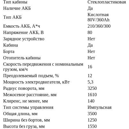
Тип кабины
Стеклопластиковая
Наличие АКБ
Да
Кислотная
Тип АКБ
80V/360Ah
Емкость АКБ, А*ч
210/360/300
Напряжение АКБ, В
80
Зарядное устройство
Нет
Кабина
Да
Борта
Нет
Отопитель кабины
Нет
Скорость передвижения с номинальным
16
грузом, км/ч
Преодолеваемый подъем, %
12
Мощность электродвигателя, кВт
5,3
Радиус поворота, мм
3250
Межосевое расстояние, мм
1610
Клиренс, не менее, мм
140
Тип системы управления
Импульсная
Общая длина, мм
3500
Ширина без бортов, мм
1250
Высота без груза, мм
1550