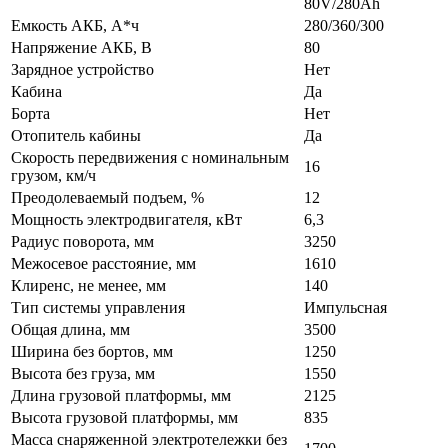
80V/280Ah
Емкость АКБ, А*ч
280/360/300
Напряжение АКБ, В
80
Зарядное устройство
Нет
Кабина
Да
Борта
Нет
Отопитель кабины
Да
Скорость передвижения с номинальным
16
грузом, км/ч
Преодолеваемый подъем, %
12
Мощность электродвигателя, кВт
6,3
Радиус поворота, мм
3250
Межосевое расстояние, мм
1610
Клиренс, не менее, мм
140
Тип системы управления
Импульсная
Общая длина, мм
3500
Ширина без бортов, мм
1250
Высота без груза, мм
1550
Длина грузовой платформы, мм
2125
Высота грузовой платформы, мм
835
Масса снаряженной электротележки без