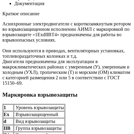
Документация
Краткое описание
Асинхронные электродвигатели с короткозамкнутым ротором
во взрывозащищенном исполнении АИМЛ с маркировкой по
взрывозащите «1ExdIIBT4» предназначены для работы во
взрывоопасных условиях.
Они используются в приводах, вентиляторных установках,
топливораздаточных колонках и т.д.
Двигатели предназначены для эксплуатации в
макроклиматических районах с умеренным (У), умеренным и
холодным (УХЛ), тропическим (Т) и морским (ОМ) климатом
с категорией размещения 2 или 5 в соответствии с ГОСТ
15150–69.
Маркировка взрывозащиты
1
Уровень взрывозащиты
Ех
Взрывозащищенный
d
Вид взрывозащиты
IIB
Группа взрывозащиты