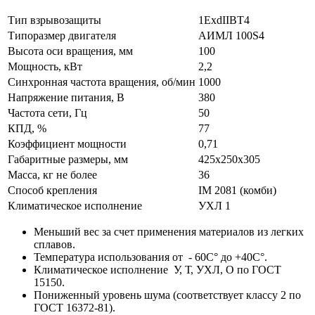
Тип взрывозащиты
1ExdIIBT4
Типоразмер двигателя
АИМЛ 100S4
Высота оси вращения, мм
100
Мощность, кВт
2,2
Синхронная частота вращения, об/мин
1000
Напряжение питания, В
380
Частота сети, Гц
50
КПД, %
77
Коэффициент мощности
0,71
Габаритные размеры, мм
425х250х305
Масса, кг не более
36
Способ крепления
IM 2081 (комби)
Климатическое исполнение
УХЛ 1
Меньший вес за счет применения материалов из легких
сплавов.
Температура использования от - 60С° до +40С°.
Климатическое исполнение У, Т, УХЛ, О по ГОСТ
15150.
Пониженный уровень шума (соответствует классу 2 по
ГОСТ 16372-81).