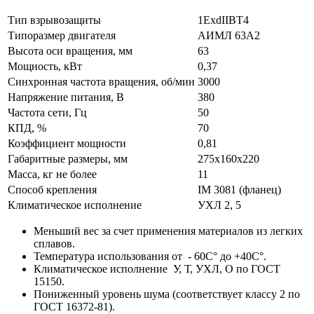
Тип взрывозащиты
1ExdIIBT4
Типоразмер двигателя
АИМЛ 63А2
Высота оси вращения, мм
63
Мощность, кВт
0,37
Синхронная частота вращения, об/мин
3000
Напряжение питания, В
380
Частота сети, Гц
50
КПД, %
70
Коэффициент мощности
0,81
Габаритные размеры, мм
275х160х220
Масса, кг не более
11
Способ крепления
IM 3081 (фланец)
Климатическое исполнение
УХЛ 2, 5
Меньший вес за счет применения материалов из легких
сплавов.
Температура использования от - 60С° до +40С°.
Климатическое исполнение У, Т, УХЛ, О по ГОСТ
15150.
Пониженный уровень шума (соответствует классу 2 по
ГОСТ 16372-81).