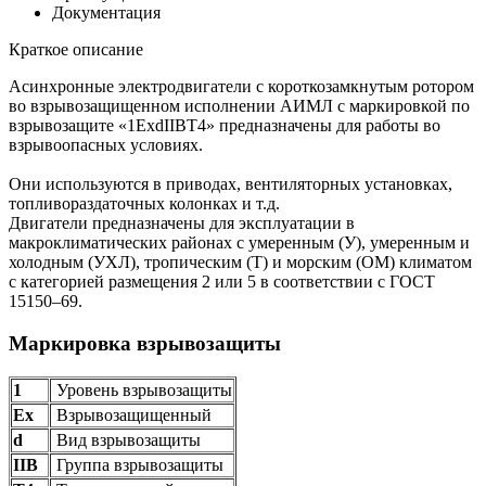
Документация
Краткое описание
Асинхронные электродвигатели с короткозамкнутым ротором
во взрывозащищенном исполнении АИМЛ с маркировкой по
взрывозащите «1ExdIIBT4» предназначены для работы во
взрывоопасных условиях.
Они используются в приводах, вентиляторных установках,
топливораздаточных колонках и т.д.
Двигатели предназначены для эксплуатации в
макроклиматических районах с умеренным (У), умеренным и
холодным (УХЛ), тропическим (Т) и морским (ОМ) климатом
с категорией размещения 2 или 5 в соответствии с ГОСТ
15150–69.
Маркировка взрывозащиты
1
Уровень взрывозащиты
Ех
Взрывозащищенный
d
Вид взрывозащиты
IIB
Группа взрывозащиты