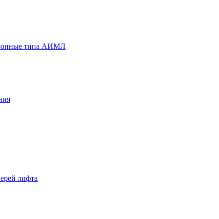
хронные типа АИМЛ
ния
Р
верей лифта