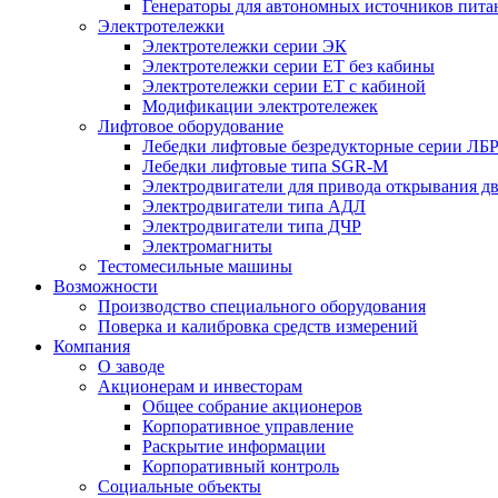
Генераторы для автономных источников пита
Электротележки
Электротележки серии ЭК
Электротележки серии ЕТ без кабины
Электротележки серии ЕТ с кабиной
Модификации электротележек
Лифтовое оборудование
Лебедки лифтовые безредукторные серии ЛБ
Лебедки лифтовые типа SGR-M
Электродвигатели для привода открывания д
Электродвигатели типа АДЛ
Электродвигатели типа ДЧР
Электромагниты
Тестомесильные машины
Возможности
Производство специального оборудования
Поверка и калибровка средств измерений
Компания
О заводе
Акционерам и инвесторам
Общее собрание акционеров
Корпоративное управление
Раскрытие информации
Корпоративный контроль
Социальные объекты