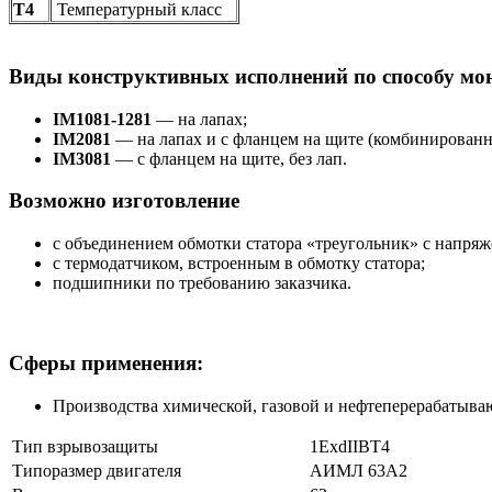
Т4
Температурный класс
Виды конструктивных исполнений по способу мо
IM1081-1281
— на лапах;
IM2081
— на лапах и с фланцем на щите (комбинированн
IM3081
— с фланцем на щите, без лап.
Возможно изготовление
с объединением обмотки статора «треугольник» с напряж
с термодатчиком, встроенным в обмотку статора;
подшипники по требованию заказчика.
Сферы применения:
Производства химической, газовой и нефтеперерабатыв
Тип взрывозащиты
1ExdIIBT4
Типоразмер двигателя
АИМЛ 63А2