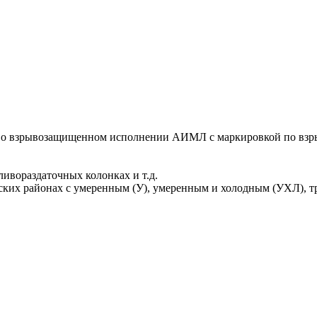
во взрывозащищенном исполнении АИМЛ с маркировкой по взры
ивораздаточных колонках и т.д.
ских районах с умеренным (У), умеренным и холодным (УХЛ), т