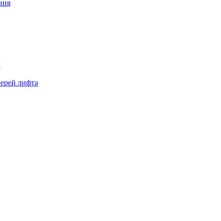
ния
Р
верей лифта