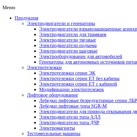
Меню
Продукция
Электродвигатели и генераторы
Электродвигатели взрывозащищенные асин
Электродвигатели для трамваев
Электродвигатели тяговые
Электродвигатели подъема
Электродвигатели шаговые
Электрооборудование для автомобилей
Генераторы для автономных источников пита
Электротележки
Электротележки серии ЭК
Электротележки серии ЕТ без кабины
Электротележки серии ЕТ с кабиной
Модификации электротележек
Лифтовое оборудование
Лебедки лифтовые безредукторные серии ЛБ
Лебедки лифтовые типа SGR-M
Электродвигатели для привода открывания д
Электродвигатели типа АДЛ
Электродвигатели типа ДЧР
Электромагниты
Тестомесильные машины