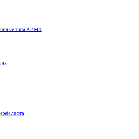
хронные типа АИМЛ
ния
Р
верей лифта