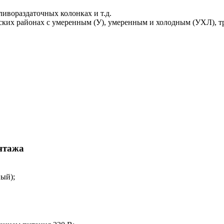
ивораздаточных колонках и т.д.
ских районах с умеренным (У), умеренным и холодным (УХЛ), т
нтажа
ый);