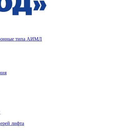
хронные типа АИМЛ
ния
Р
верей лифта