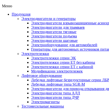
Меню
Продукция
Электродвигатели и генераторы
Электродвигатели взрывозащищенные асин
Электродвигатели для трамваев
Электродвигатели тяговые
Электродвигатели подъема
Электродвигатели шаговые
Электрооборудование для автомобилей
Генераторы для автономных источников пита
Электротележки
Электротележки серии ЭК
Электротележки серии ЕТ без кабины
Электротележки серии ЕТ с кабиной
Модификации электротележек
Лифтовое оборудование
Лебедки лифтовые безредукторные серии ЛБ
Лебедки лифтовые типа SGR-M
Электродвигатели для привода открывания д
Электродвигатели типа АДЛ
Электродвигатели типа ДЧР
Электромагниты
Тестомесильные машины