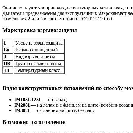
Они используются в приводах, вентиляторных установках, топл
Двигатели предназначены для эксплуатации в макроклиматиче
размещения 2 или 5 в соответствии с ГОСТ 15150–69.
Маркировка взрывозащиты
1
Уровень взрывозащиты
Ех
Взрывозащищенный
d
Вид взрывозащиты
IIB
Группа взрывозащиты
Т4
Температурный класс
Виды конструктивных исполнений по способу мо
IM1081-1281
— на лапах;
IM2081
— на лапах и с фланцем на щите (комбинированн
IM3081
— с фланцем на щите, без лап.
Возможно изготовление