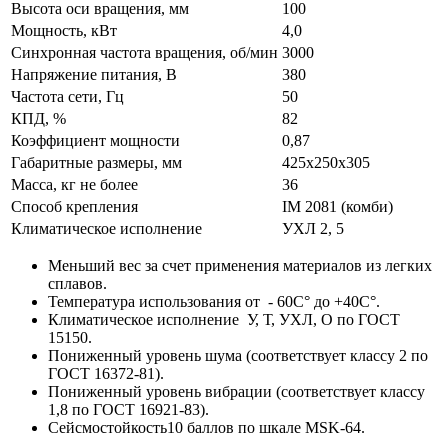
Высота оси вращения, мм
100
Мощность, кВт
4,0
Синхронная частота вращения, об/мин
3000
Напряжение питания, В
380
Частота сети, Гц
50
КПД, %
82
Коэффициент мощности
0,87
Габаритные размеры, мм
425х250х305
Масса, кг не более
36
Способ крепления
IM 2081 (комби)
Климатическое исполнение
УХЛ 2, 5
Меньший вес за счет применения материалов из легких
сплавов.
Температура использования от - 60С° до +40С°.
Климатическое исполнение У, Т, УХЛ, О по ГОСТ
15150.
Пониженный уровень шума (соответствует классу 2 по
ГОСТ 16372-81).
Пониженный уровень вибрации (соответствует классу
1,8 по ГОСТ 16921-83).
Сейсмостойкость10 баллов по шкале MSK-64.