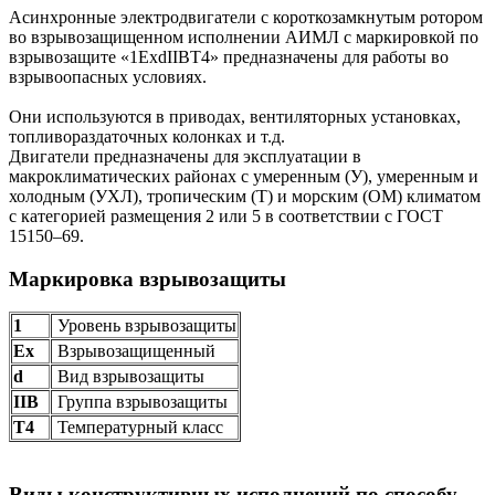
Асинхронные электродвигатели с короткозамкнутым ротором
во взрывозащищенном исполнении АИМЛ с маркировкой по
взрывозащите «1ExdIIBT4» предназначены для работы во
взрывоопасных условиях.
Они используются в приводах, вентиляторных установках,
топливораздаточных колонках и т.д.
Двигатели предназначены для эксплуатации в
макроклиматических районах с умеренным (У), умеренным и
холодным (УХЛ), тропическим (Т) и морским (ОМ) климатом
с категорией размещения 2 или 5 в соответствии с ГОСТ
15150–69.
Маркировка взрывозащиты
1
Уровень взрывозащиты
Ех
Взрывозащищенный
d
Вид взрывозащиты
IIB
Группа взрывозащиты
Т4
Температурный класс
Виды конструктивных исполнений по способу