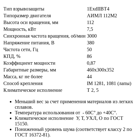
Тип взрывозащиты
1ExdIIBT4
Типоразмер двигателя
АИМЛ 112М2
Высота оси вращения, мм
112
Мощность, кВт
7,5
Синхронная частота вращения, об/мин
3000
Напряжение питания, В
380
Частота сети, Гц
50
КПД, %
86
Коэффициент мощности
0,87
Габаритные размеры, мм
460х300х352
Масса, кг не более
44
Способ крепления
IM 1281, 1081 (лапы)
Климатическое исполнение
Т 2, 5
Меньший вес за счет применения материалов из легких
сплавов.
Температура использования от - 60С° до +40С°.
Климатическое исполнение У, Т, УХЛ, О по ГОСТ
15150.
Пониженный уровень шума (соответствует классу 2 по
ГОСТ 16372-81).