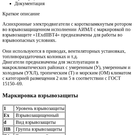
Документация
Краткое описание
Асинхронные электродвигатели с короткозамкнутым ротором
во взрывозащищенном исполнении АИМЛ с маркировкой по
взрывозащите «1ExdIIBT4» предназначены для работы во
взрывоопасных условиях.
Они используются в приводах, вентиляторных установках,
топливораздаточных колонках и т.д.
Двигатели предназначены для эксплуатации в
макроклиматических районах с умеренным (У), умеренным и
холодным (УХЛ), тропическим (Т) и морским (ОМ) климатом
с категорией размещения 2 или 5 в соответствии с ГОСТ
15150–69.
Маркировка взрывозащиты
1
Уровень взрывозащиты
Ех
Взрывозащищенный
d
Вид взрывозащиты
IIB
Группа взрывозащиты