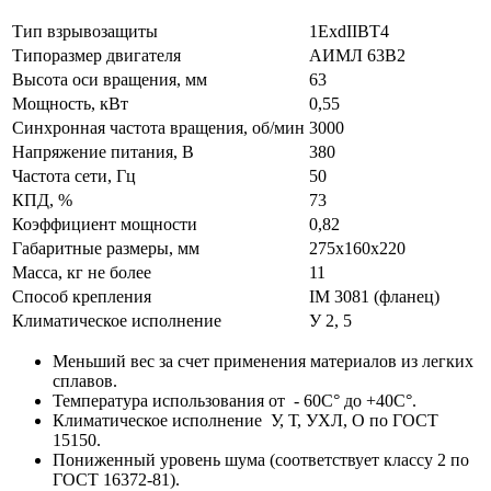
Тип взрывозащиты
1ExdIIBT4
Типоразмер двигателя
АИМЛ 63В2
Высота оси вращения, мм
63
Мощность, кВт
0,55
Синхронная частота вращения, об/мин
3000
Напряжение питания, В
380
Частота сети, Гц
50
КПД, %
73
Коэффициент мощности
0,82
Габаритные размеры, мм
275х160х220
Масса, кг не более
11
Способ крепления
IM 3081 (фланец)
Климатическое исполнение
У 2, 5
Меньший вес за счет применения материалов из легких
сплавов.
Температура использования от - 60С° до +40С°.
Климатическое исполнение У, Т, УХЛ, О по ГОСТ
15150.
Пониженный уровень шума (соответствует классу 2 по
ГОСТ 16372-81).