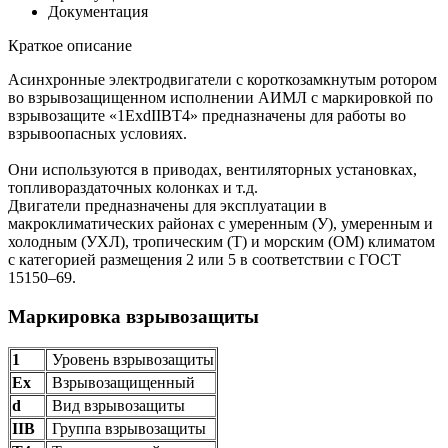
Документация
Краткое описание
Асинхронные электродвигатели с короткозамкнутым ротором
во взрывозащищенном исполнении АИМЛ с маркировкой по
взрывозащите «1ExdIIBT4» предназначены для работы во
взрывоопасных условиях.
Они используются в приводах, вентиляторных установках,
топливораздаточных колонках и т.д.
Двигатели предназначены для эксплуатации в
макроклиматических районах с умеренным (У), умеренным и
холодным (УХЛ), тропическим (Т) и морским (ОМ) климатом
с категорией размещения 2 или 5 в соответствии с ГОСТ
15150–69.
Маркировка взрывозащиты
1
Уровень взрывозащиты
Ех
Взрывозащищенный
d
Вид взрывозащиты
IIB
Группа взрывозащиты