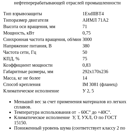
нефтеперерабатывающей отраслей промышленности
Тип взрывозащиты
1ExdIIBT4
Типоразмер двигателя
АИМЛ 71А2
Высота оси вращения, мм
71
Мощность, кВт
0,75
Синхронная частота вращения, об/мин
3000
Напряжение питания, В
380
Частота сети, Гц
50
КПД, %
75
Коэффициент мощности
0,83
Габаритные размеры, мм
292х170х236
Масса, кг не более
14
Способ крепления
IM 3081 (фланец)
Климатическое исполнение
У 2, 5
Меньший вес за счет применения материалов из легких
сплавов.
Температура использования от - 60С° до +40С°.
Климатическое исполнение У, Т, УХЛ, О по ГОСТ
15150.
Пониженный уровень шума (соответствует классу 2 по