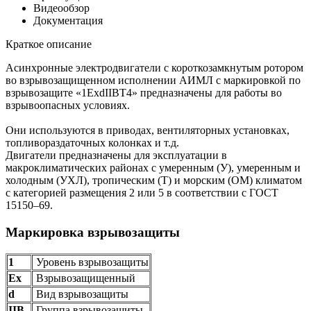
Видеообзор
Документация
Краткое описание
Асинхронные электродвигатели с короткозамкнутым ротором
во взрывозащищенном исполнении АИМЛ с маркировкой по
взрывозащите «1ExdIIBT4» предназначены для работы во
взрывоопасных условиях.
Они используются в приводах, вентиляторных установках,
топливораздаточных колонках и т.д.
Двигатели предназначены для эксплуатации в
макроклиматических районах с умеренным (У), умеренным и
холодным (УХЛ), тропическим (Т) и морским (ОМ) климатом
с категорией размещения 2 или 5 в соответствии с ГОСТ
15150–69.
Маркировка взрывозащиты
1
Уровень взрывозащиты
Ех
Взрывозащищенный
d
Вид взрывозащиты
IIB
Группа взрывозащиты