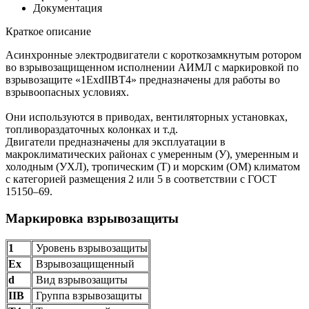
Документация
Краткое описание
Асинхронные электродвигатели с короткозамкнутым ротором
во взрывозащищенном исполнении АИМЛ с маркировкой по
взрывозащите «1ExdIIBT4» предназначены для работы во
взрывоопасных условиях.
Они используются в приводах, вентиляторных установках,
топливораздаточных колонках и т.д.
Двигатели предназначены для эксплуатации в
макроклиматических районах с умеренным (У), умеренным и
холодным (УХЛ), тропическим (Т) и морским (ОМ) климатом
с категорией размещения 2 или 5 в соответствии с ГОСТ
15150–69.
Маркировка взрывозащиты
1
Уровень взрывозащиты
Ех
Взрывозащищенный
d
Вид взрывозащиты
IIB
Группа взрывозащиты