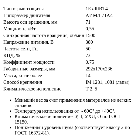
Тип взрывозащиты
1ExdIIBT4
Типоразмер двигателя
АИМЛ 71А4
Высота оси вращения, мм
71
Мощность, кВт
0,55
Синхронная частота вращения, об/мин
1500
Напряжение питания, В
380
Частота сети, Гц
50
КПД, %
73
Коэффициент мощности
0,75
Габаритные размеры, мм
292х170х236
Масса, кг не более
14
Способ крепления
IM 1281, 1081 (лапы)
Климатическое исполнение
Т 2, 5
Меньший вес за счет применения материалов из легких
сплавов.
Температура использования от - 60С° до +40С°.
Климатическое исполнение У, Т, УХЛ, О по ГОСТ
15150.
Пониженный уровень шума (соответствует классу 2 по
ГОСТ 16372-81).