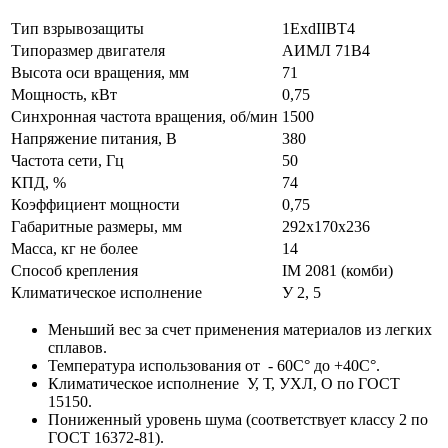
Тип взрывозащиты
1ExdIIBT4
Типоразмер двигателя
АИМЛ 71В4
Высота оси вращения, мм
71
Мощность, кВт
0,75
Синхронная частота вращения, об/мин
1500
Напряжение питания, В
380
Частота сети, Гц
50
КПД, %
74
Коэффициент мощности
0,75
Габаритные размеры, мм
292х170х236
Масса, кг не более
14
Способ крепления
IM 2081 (комби)
Климатическое исполнение
У 2, 5
Меньший вес за счет применения материалов из легких
сплавов.
Температура использования от - 60С° до +40С°.
Климатическое исполнение У, Т, УХЛ, О по ГОСТ
15150.
Пониженный уровень шума (соответствует классу 2 по
ГОСТ 16372-81).