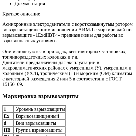
Документация
Краткое описание
Асинхронные электродвигатели с короткозамкнутым ротором
во взрывозащищенном исполнении АИМЛ с маркировкой по
взрывозащите «1ExdIIBT4» предназначены для работы во
взрывоопасных условиях.
Они используются в приводах, вентиляторных установках,
топливораздаточных колонках и т.д.
Двигатели предназначены для эксплуатации в
макроклиматических районах с умеренным (У), умеренным и
холодным (УХЛ), тропическим (Т) и морским (ОМ) климатом
с категорией размещения 2 или 5 в соответствии с ГОСТ
15150–69.
Маркировка взрывозащиты
1
Уровень взрывозащиты
Ех
Взрывозащищенный
d
Вид взрывозащиты
IIB
Группа взрывозащиты