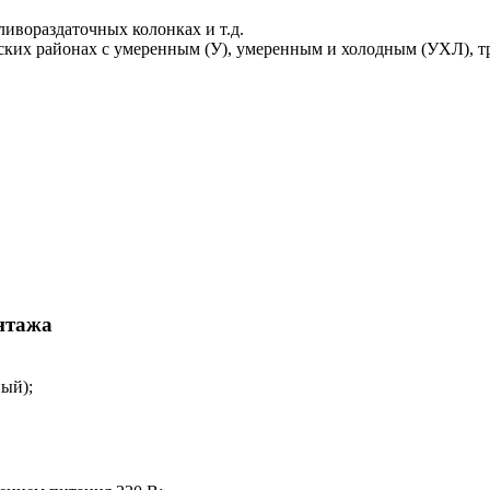
ивораздаточных колонках и т.д.
ских районах с умеренным (У), умеренным и холодным (УХЛ), т
нтажа
ый);