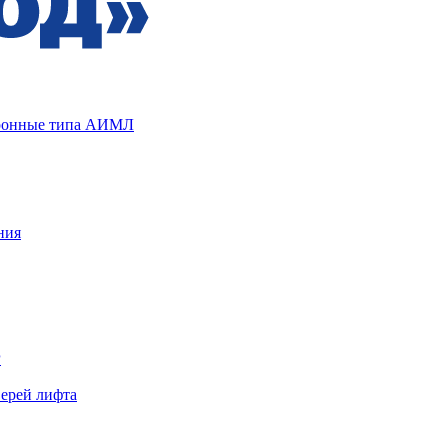
хронные типа АИМЛ
ния
Р
верей лифта