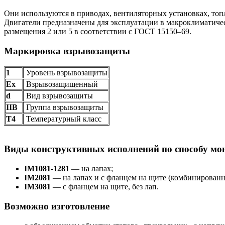
Они используются в приводах, вентиляторных установках, топл
Двигатели предназначены для эксплуатации в макроклиматиче
размещения 2 или 5 в соответствии с ГОСТ 15150–69.
Маркировка взрывозащиты
1
Уровень взрывозащиты
Ех
Взрывозащищенный
d
Вид взрывозащиты
IIB
Группа взрывозащиты
Т4
Температурный класс
Виды конструктивных исполнений по способу мо
IM1081-1281
— на лапах;
IM2081
— на лапах и с фланцем на щите (комбинированн
IM3081
— с фланцем на щите, без лап.
Возможно изготовление