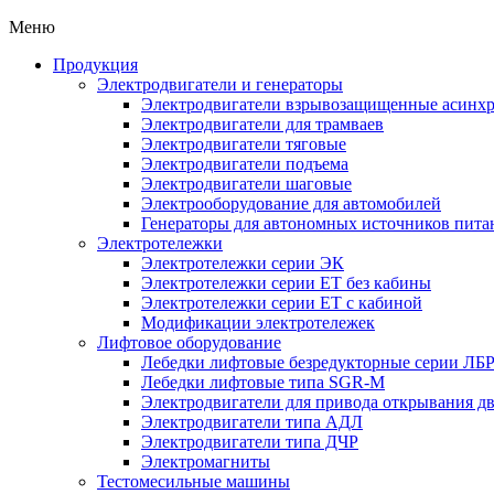
Меню
Продукция
Электродвигатели и генераторы
Электродвигатели взрывозащищенные асин
Электродвигатели для трамваев
Электродвигатели тяговые
Электродвигатели подъема
Электродвигатели шаговые
Электрооборудование для автомобилей
Генераторы для автономных источников пита
Электротележки
Электротележки серии ЭК
Электротележки серии ЕТ без кабины
Электротележки серии ЕТ с кабиной
Модификации электротележек
Лифтовое оборудование
Лебедки лифтовые безредукторные серии ЛБ
Лебедки лифтовые типа SGR-M
Электродвигатели для привода открывания д
Электродвигатели типа АДЛ
Электродвигатели типа ДЧР
Электромагниты
Тестомесильные машины