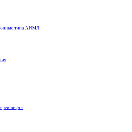
хронные типа АИМЛ
ния
Р
верей лифта