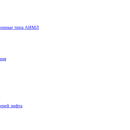
хронные типа АИМЛ
ния
Р
верей лифта