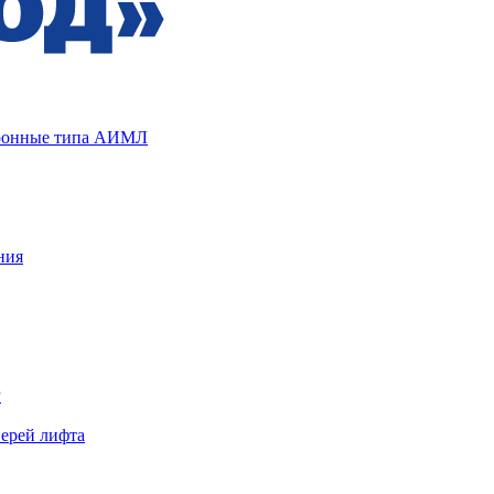
хронные типа АИМЛ
ния
Р
верей лифта