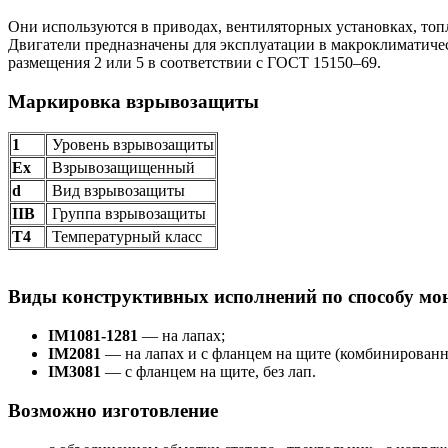
Они используются в приводах, вентиляторных установках, топл
Двигатели предназначены для эксплуатации в макроклиматиче
размещения 2 или 5 в соответствии с ГОСТ 15150–69.
Маркировка взрывозащиты
1
Уровень взрывозащиты
Ех
Взрывозащищенный
d
Вид взрывозащиты
IIB
Группа взрывозащиты
Т4
Температурный класс
Виды конструктивных исполнений по способу мо
IM1081-1281
— на лапах;
IM2081
— на лапах и с фланцем на щите (комбинированн
IM3081
— с фланцем на щите, без лап.
Возможно изготовление