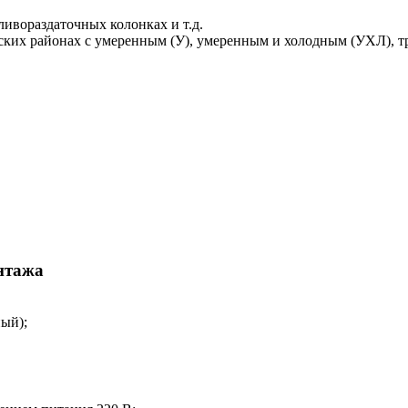
ивораздаточных колонках и т.д.
ских районах с умеренным (У), умеренным и холодным (УХЛ), т
нтажа
ый);