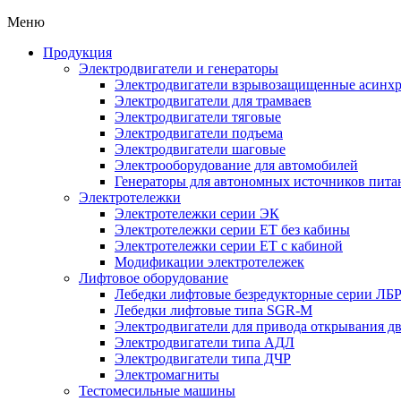
Меню
Продукция
Электродвигатели и генераторы
Электродвигатели взрывозащищенные асин
Электродвигатели для трамваев
Электродвигатели тяговые
Электродвигатели подъема
Электродвигатели шаговые
Электрооборудование для автомобилей
Генераторы для автономных источников пита
Электротележки
Электротележки серии ЭК
Электротележки серии ЕТ без кабины
Электротележки серии ЕТ с кабиной
Модификации электротележек
Лифтовое оборудование
Лебедки лифтовые безредукторные серии ЛБ
Лебедки лифтовые типа SGR-M
Электродвигатели для привода открывания д
Электродвигатели типа АДЛ
Электродвигатели типа ДЧР
Электромагниты
Тестомесильные машины