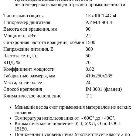
нефтеперерабатывающей отраслей промышленности
Тип взрывозащиты
1ExdIICT4Gb4
Типоразмер двигателя
АИМЛ 90L4
Высота оси вращения, мм
90
Мощность, кВт
2,2
Синхронная частота вращения, об/мин
1500
Напряжение питания, В
380
Частота сети, Гц
50
КПД, %
76
Коэффициент мощности
0,82
Габаритные размеры, мм
410х250х285
Масса, кг не более
24
Способ крепления
IM 3081 (фланец)
Климатическое исполнение
Т 1
Меньший вес за счет применения материалов из легких
сплавов.
Температура использования от - 60С° до +40С°.
Климатическое исполнение У, Т, УХЛ, О по ГОСТ
15150.
Пониженный уровень шума (соответствует классу 2 по