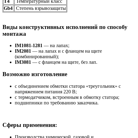
Т4
Температурный класс
Gb4
Степень взрывозащиты
Виды конструктивных исполнений по способу
монтажа
IM1081-1281
— на лапах;
IM2081
— на лапах и с фланцем на щите
(комбинированный);
IM3081
— с фланцем на щите, без лап.
Возможно изготовление
с объединением обмотки статора «треугольник» с
напряжением питания 220 В;
с термодатчиком, встроенным в обмотку статора;
подшипники по требованию заказчика.
Сферы применения:
Производства химической, газовой и