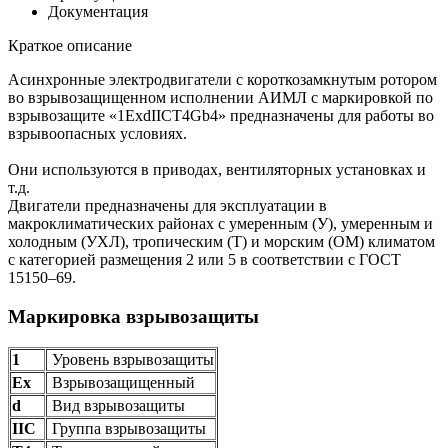
Документация
Краткое описание
Асинхронные электродвигатели с короткозамкнутым ротором
во взрывозащищенном исполнении АИМЛ с маркировкой по
взрывозащите «1ExdIICT4Gb4» предназначены для работы во
взрывоопасных условиях.
Они используются в приводах, вентиляторных установках и
т.д.
Двигатели предназначены для эксплуатации в
макроклиматических районах с умеренным (У), умеренным и
холодным (УХЛ), тропическим (Т) и морским (ОМ) климатом
с категорией размещения 2 или 5 в соответствии с ГОСТ
15150–69.
Маркировка взрывозащиты
1
Уровень взрывозащиты
Ех
Взрывозащищенный
d
Вид взрывозащиты
IIС
Группа взрывозащиты